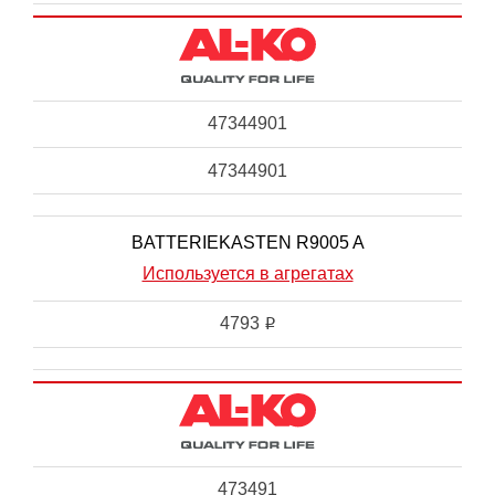
47344901
47344901
BATTERIEKASTEN R9005 A
Используется в агрегатах
4793
i
473491