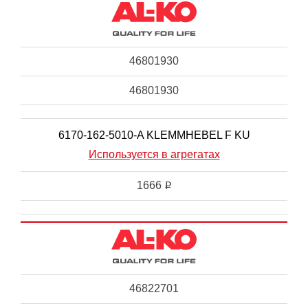
46801930
46801930
6170-162-5010-A KLEMMHEBEL F KU
Используется в агрегатах
1666
i
46822701