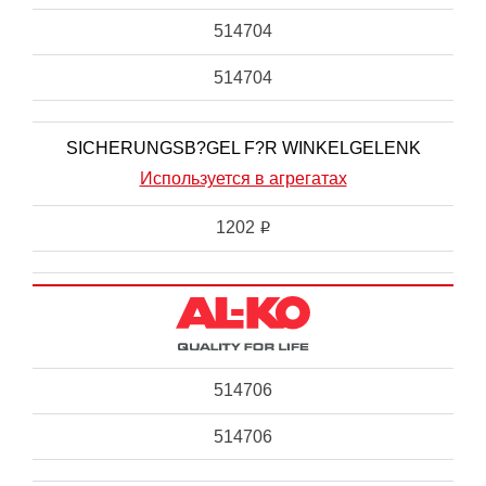
514704
514704
SICHERUNGSB?GEL F?R WINKELGELENK
Используется в агрегатах
1202
i
514706
514706