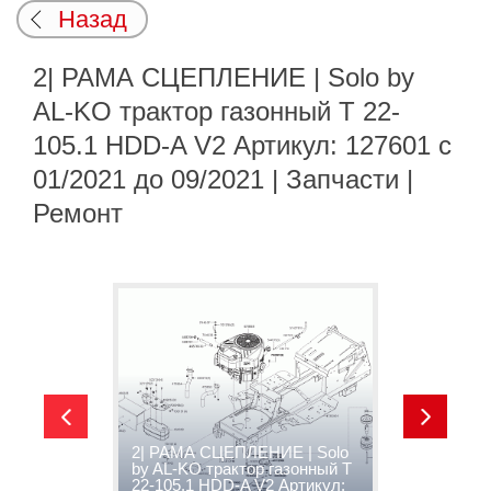
Назад
2| РАМА СЦЕПЛЕНИЕ | Solo by
AL-KO трактор газонный T 22-
105.1 HDD-A V2 Артикул: 127601 с
01/2021 до 09/2021 | Запчасти |
Ремонт
3
2| РАМА СЦЕПЛЕНИЕ | Solo
S
2-
by AL-KO трактор газонный T
г
22-105.1 HDD-A V2 Артикул:
V