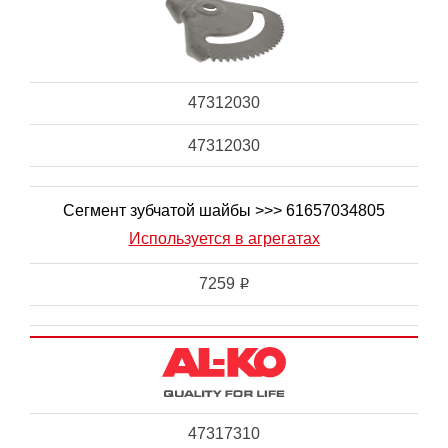
47312030
47312030
Сегмент зубчатой шайбы >>> 61657034805
Используется в агрегатах
7259
i
47317310