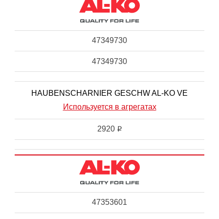
47349730
47349730
HAUBENSCHARNIER GESCHW AL-KO VE
Используется в агрегатах
2920
i
47353601