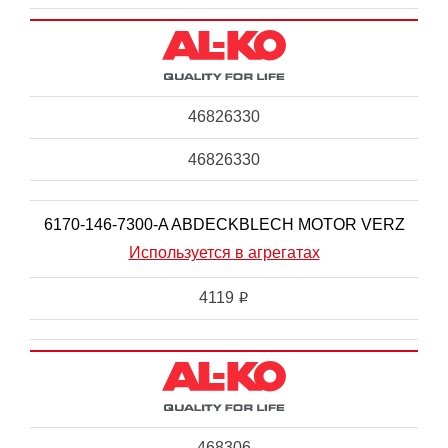
46826330
46826330
6170-146-7300-A ABDECKBLECH MOTOR VERZ
Используется в агрегатах
4119
i
468306