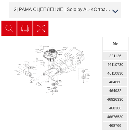
2| РАМА СЦЕПЛЕНИЕ | Solo by AL-KO трактор газонный T 22-105.1 HDD-A V2 Артикул: 127601 с 01/2021 до 09/2021 | Запчасти | Ремонт
№
321126
46110730
46110830
464660
464932
46826330
468306
46876530
468766