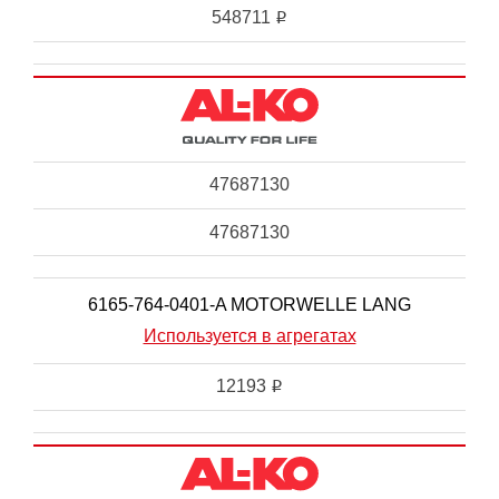
548711
i
47687130
47687130
6165-764-0401-A MOTORWELLE LANG
Используется в агрегатах
12193
i