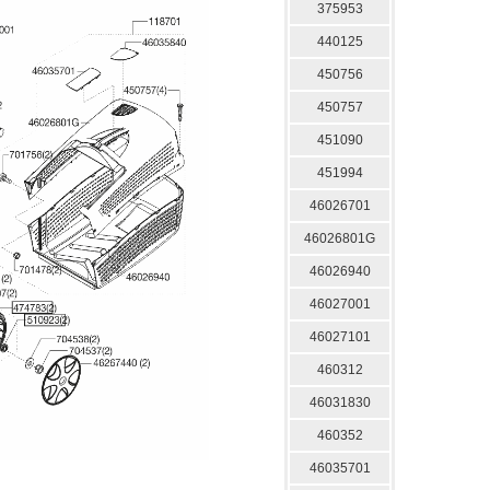
375953
440125
450756
450757
451090
451994
46026701
46026801G
46026940
46027001
46027101
460312
46031830
460352
46035701