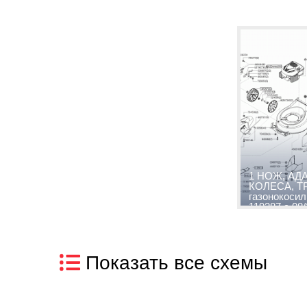
1 НОЖ, АД
КОЛЕСА, Т
газонокосил
119387 с 08
Показать все схемы