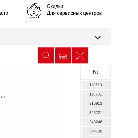
Скидки
асти
Для сервисных центров
№
118613
118701
316913
323221
343246
344728