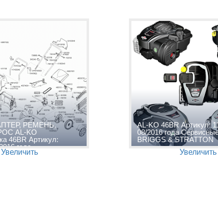
АПТЕР, РЕМЕНЬ,
AL-KO 46BR Артикул: 1
РОС AL-KO
08/2016 года Сервисны
ка 46BR Артикул:
BRIGGS & STRATTON
/2016 года
Увеличить
Увеличить