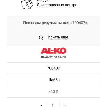
Для сервисных центров
Показаны результаты для «700407»
Искать еще
700407
Шайба
810
i
-
+