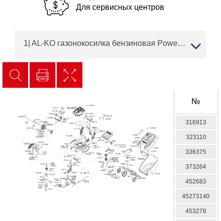
Для сервисных центров
1| AL-KO газонокосилка бензиновая Powerline 4800 BRV Артикул: 119305 | с 09/2011 года |НОЖ, АДАПТЕР, РЕМЕНЬ, КОЛЕСА, ТРОС | Запчасти | Ремонт AL-KO
№
316913
323110
336375
373264
452683
45273140
453278