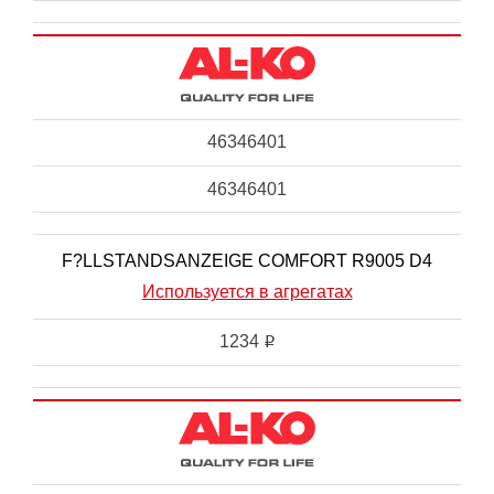
46346401
46346401
F?LLSTANDSANZEIGE COMFORT R9005 D4
Используется в агрегатах
1234
i