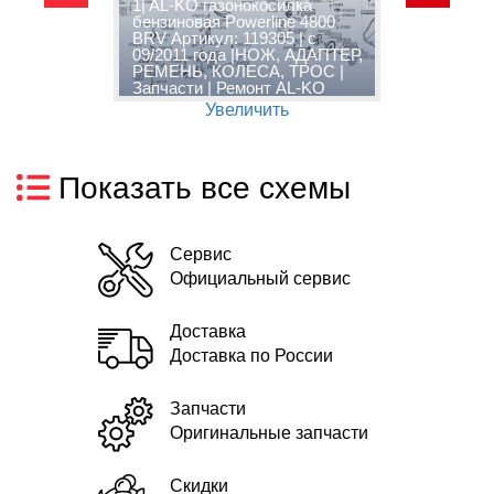
1| AL-KO газонокосилка
бензиновая Powerline 4800
2
:
BRV Артикул: 119305 | с
г
09/2011 года |НОЖ, АДАПТЕР,
P
РЕМЕНЬ, КОЛЕСА, ТРОС |
1
Запчасти | Ремонт AL-KO
З
Увеличить
Показать все схемы
Сервис
Официальный сервис
Доставка
Доставка по России
Запчасти
Оригинальные запчасти
Скидки