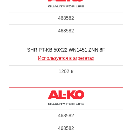
468582
468582
SHR PT-KB 50X22 WN1451 ZNNI8F
Используется в агрегатах
1202
i
468582
468582