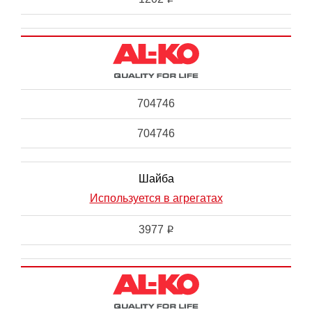
704746
704746
Шайба
Используется в агрегатах
3977
i