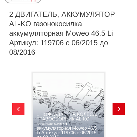
2 ДВИГАТЕЛЬ, АККУМУЛЯТОР
AL-KO газонокосилка
аккумуляторная Moweo 46.5 Li
Артикул: 119706 с 06/2015 до
08/2016
1 НОЖ, АДАПТЕР, КОЛЕСА,
2
ТРАВОСБОРНИК AL-KO
А
газонокосилка
г
аккумуляторная Moweo 46.5
а
Li Артикул: 119706 с 06/2015
L