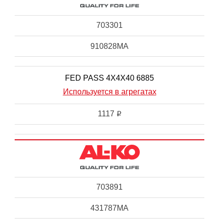
703301
910828MA
FED PASS 4X4X40 6885
Используется в агрегатах
1117
i
703891
431787MA