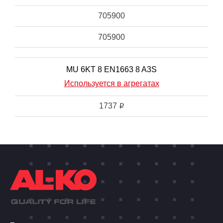
705900
705900
MU 6KT 8 EN1663 8 A3S
Используется в агрегатах
1737
i