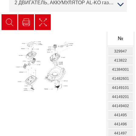
2 ДВИГАТЕЛЬ, АККУМУЛЯТОР AL-KO газонокосилка аккумуляторная Moweo 46.5 Li Артикул: 119706 с 06/2015 до 08/2016
№
329947
413822
41384001
41482601
44149101
44149201
44149402
441495
441496
441497