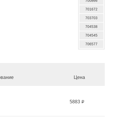
700866
701672
703703
704538
704545
706577
вание
Цена
5883
i