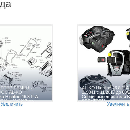
ода
АПТЕР, РЕМЕНЬ,
AL-KO Highline 46.8 P-A
РОС AL-KO
119841 с 11/2017 до 03/
а Highline 46.8 P-A
Сервисные двигатели 
9841 с 11/2017 до
STRATTON
Увеличить
Увеличить
а