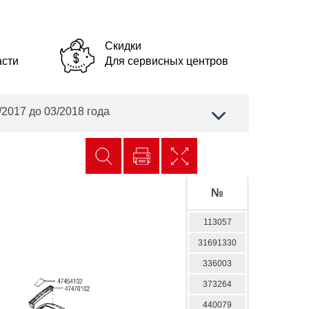
Скидки
асти
Для сервисных центров
2017 до 03/2018 года
№
113057
31691330
336003
373264
440079