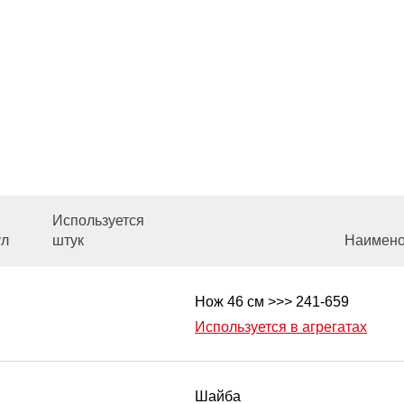
Используется
ул
штук
Наимено
Нож 46 см >>> 241-659
Используется в агрегатах
Шайба