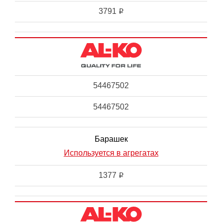
3791
i
54467502
54467502
Барашек
Используется в агрегатах
1377
i