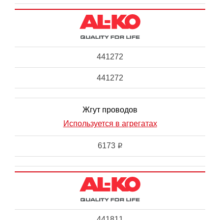
441272
441272
Жгут проводов
Используется в агрегатах
6173
i
441811