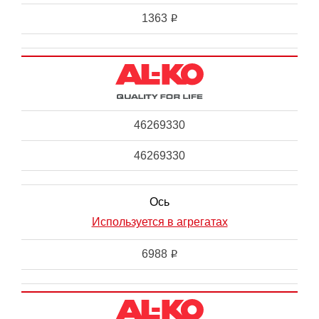
1363
i
46269330
46269330
Ось
Используется в агрегатах
6988
i