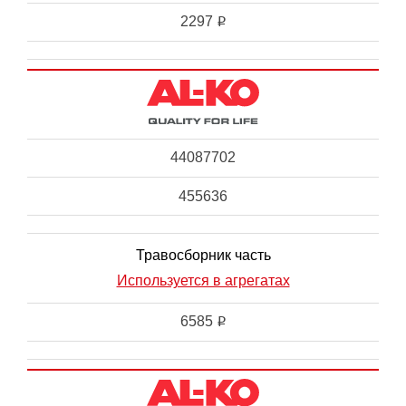
2297
i
44087702
455636
Травосборник часть
Используется в агрегатах
6585
i