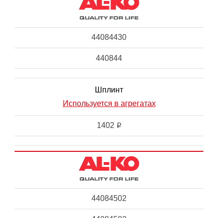
44084430
440844
Шплинт
Используется в агрегатах
1402
i
44084502