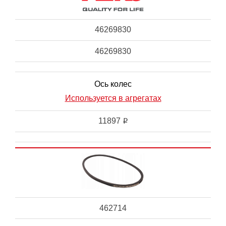
46269830
46269830
Ось колес
Используется в агрегатах
11897
i
462714