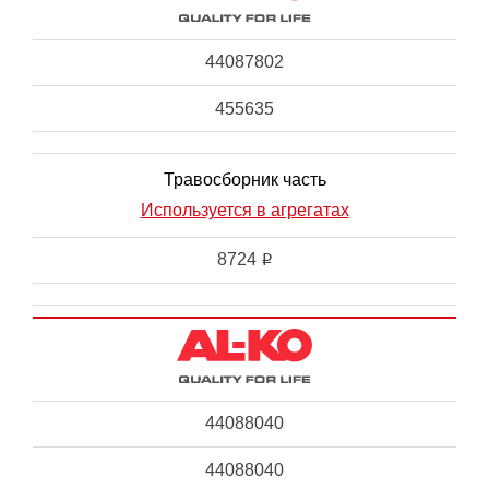
44087802
455635
Травосборник часть
Используется в агрегатах
8724
i
44088040
44088040