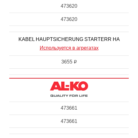
473620
473620
KABEL HAUPTSICHERUNG STARTERR HA
Используется в агрегатах
3655
i
473661
473661