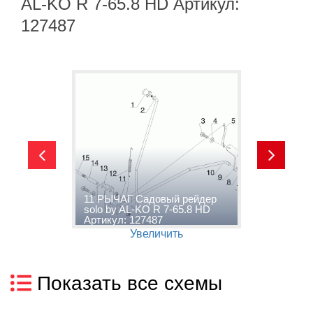
AL-KO R 7-65.8 HD Артикул:
127487
11 РЫЧАГ Садовый рейдер
1
solo by AL-KO R 7-65.8 HD
s
Артикул: 127487
А
Увеличить
Показать все схемы