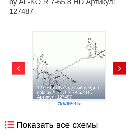
by AL-KO R 7-65.8 HD Артикул:
127487
1
12 ПЕДАЛЬ Садовый рейдер
С
solo by AL-KO R 7-65.8 HD
K
Артикул: 127487
1
Увеличить
Показать все схемы