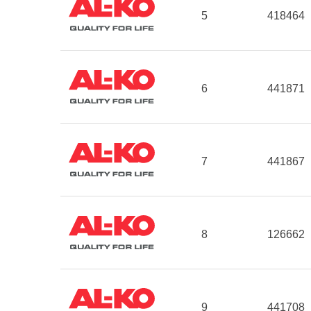
5
418464
6
441871
7
441867
8
126662
9
441708