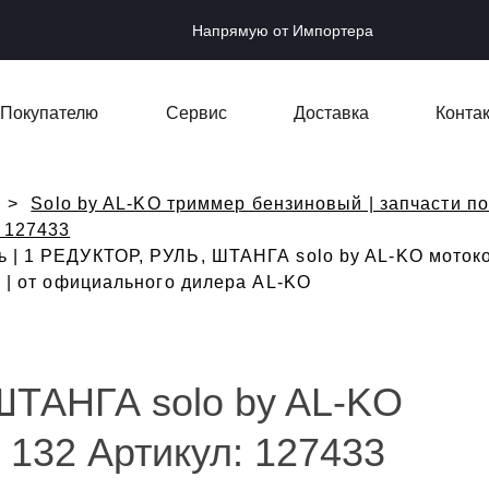
Напрямую от Импортера
Покупателю
Сервис
Доставка
Конта
Solo by AL-KO триммер бензиновый | запчасти по
: 127433
 | 1 РЕДУКТОР, РУЛЬ, ШТАНГА solo by AL-KO мотоко
а | от официального дилера AL-KO
ШТАНГА solo by AL-KO
 132 Артикул: 127433