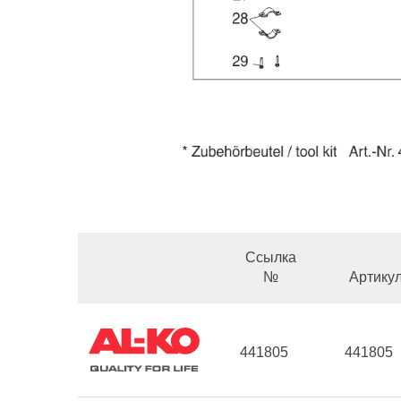
Ссылка
№
Артику
441805
441805