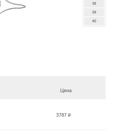
38
39
40
Цена
3787
i