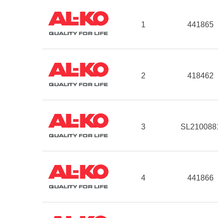
1
441865
2
418462
3
SL210088
4
441866