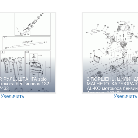
, РУЛЬ, ШТАНГА solo
2 ПОРШЕНЬ, ЦИЛИНДР
токоса бензиновая 132
МАГНЕТО, КАРБЮРАТОР
7433
AL-KO мотокоса бензин
Артикул: 127433
Увеличить
Увеличить