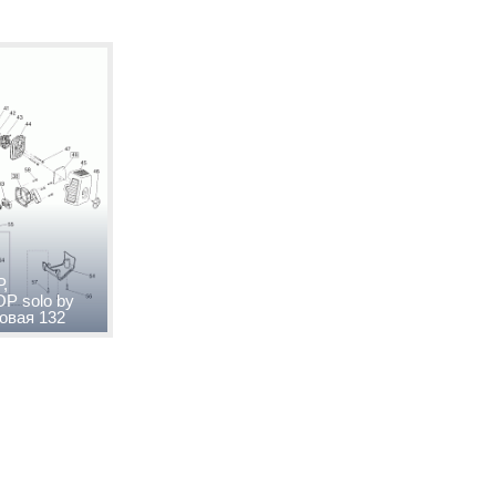
,
 solo by
овая 132