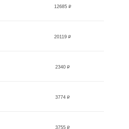
12685
i
20119
i
2340
i
3774
i
3755
i