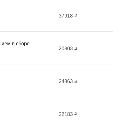
37918
i
нием в сборе
20803
i
24863
i
22183
i