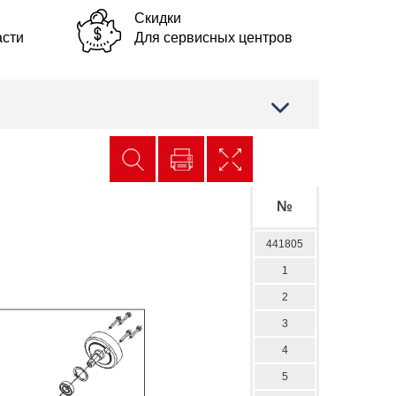
Скидки
асти
Для сервисных центров
№
441805
1
2
3
4
5