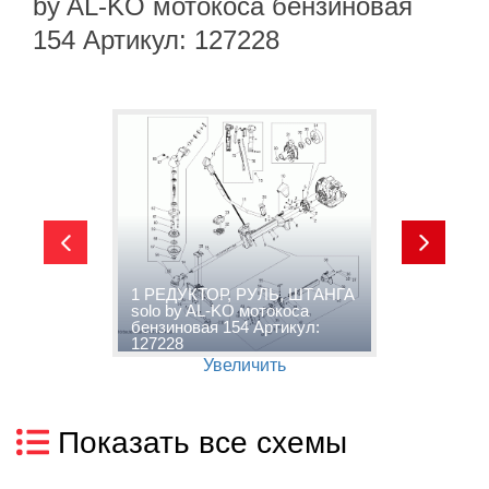
by AL-KO мотокоса бензиновая
154 Артикул: 127228
2
1 РЕДУКТОР, РУЛЬ, ШТАНГА
М
solo by AL-KO мотокоса
s
бензиновая 154 Артикул:
б
127228
1
Увеличить
Показать все схемы