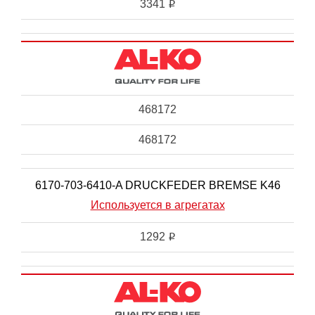
3341
i
468172
468172
6170-703-6410-A DRUCKFEDER BREMSE K46
Используется в агрегатах
1292
i