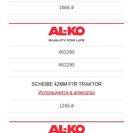
1666
i
461290
461290
SCHEIBE 42MM F?R TRAKTOR
Используется в агрегатах
1245
i