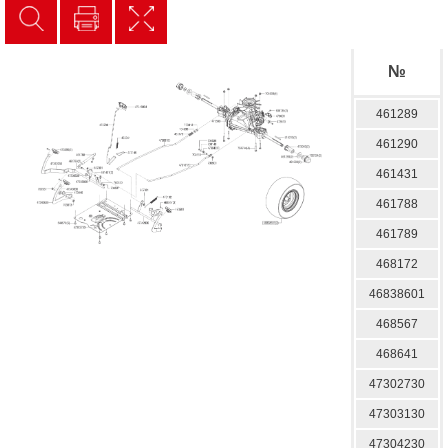
№
461289
461290
461431
461788
461789
468172
46838601
468567
468641
47302730
47303130
47304230