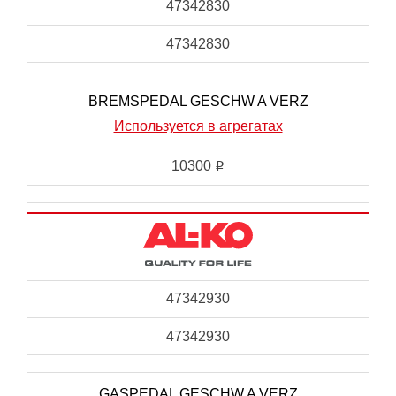
47342830
47342830
BREMSPEDAL GESCHW A VERZ
Используется в агрегатах
10300
i
47342930
47342930
GASPEDAL GESCHW A VERZ