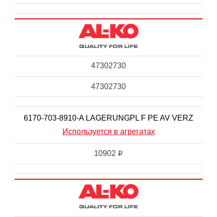
47302730
47302730
6170-703-8910-A LAGERUNGPL F PE AV VERZ
Используется в агрегатах
10902
i