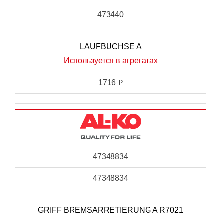
473440
LAUFBUCHSE A
Используется в агрегатах
1716
i
47348834
47348834
GRIFF BREMSARRETIERUNG A R7021