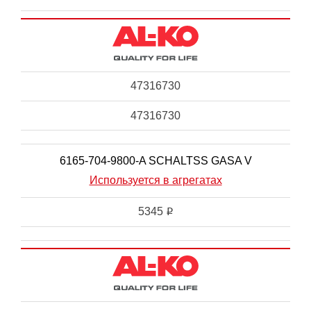
47316730
47316730
6165-704-9800-A SCHALTSS GASA V
Используется в агрегатах
5345
i