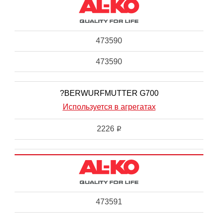
473590
473590
?BERWURFMUTTER G700
Используется в агрегатах
2226
i
473591