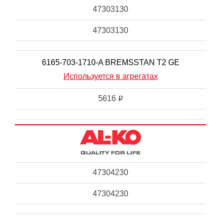
47303130
47303130
6165-703-1710-A BREMSSTAN T2 GE
Используется в агрегатах
5616
i
47304230
47304230