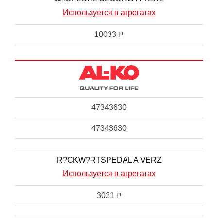
Используется в агрегатах
10033
i
47343630
47343630
R?CKW?RTSPEDAL A VERZ
Используется в агрегатах
3031
i