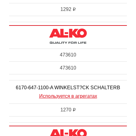
1292
i
473610
473610
6170-647-1100-A WINKELST?CK SCHALTERB
Используется в агрегатах
1270
i