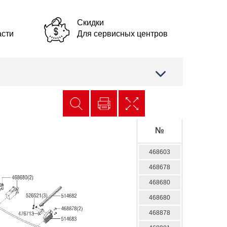
Скидки
асти
Для сервисных центров
№
468603
468678
468680
468680
468878