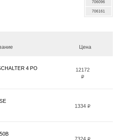
706096
706161
вание
Цена
SCHALTER 4 PO
12172
i
USE
1334
i
-50B
7324
i