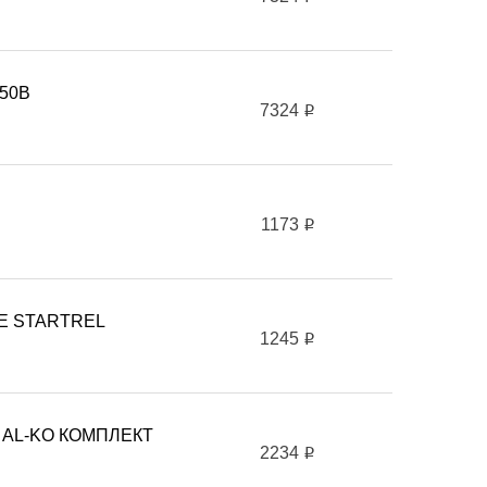
-50B
7324
i
1173
i
TE STARTREL
1245
i
AL-KO КОМПЛЕКТ
2234
i