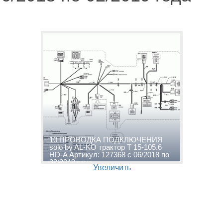
10 ПРОВОДКА ПОДКЛЮЧЕНИЯ
solo by AL-KO трактор T 15-105.6
HD-A Артикул: 127368 с 06/2018 по
02/2019 года
Увеличить