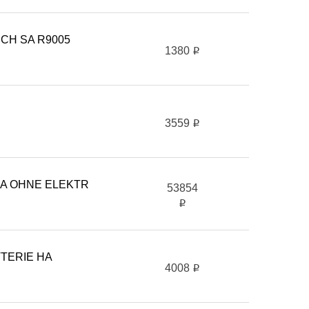
ICH SA R9005
1380
i
3559
i
A OHNE ELEKTR
53854
i
TERIE HA
4008
i