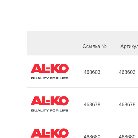
Ссылка №
Артику
468603
468603
468678
468678
468680
468680