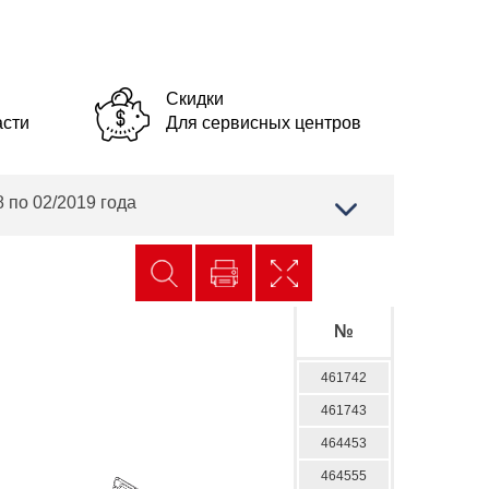
Скидки
асти
Для сервисных центров
 по 02/2019 года
№
461742
461743
464453
464555