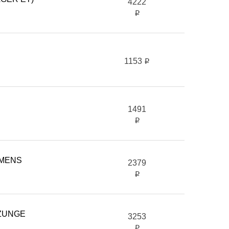
4222
i
1153
i
1491
i
EMENS
2379
i
LZUNGE
3253
i