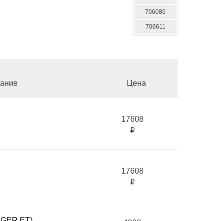
706086
706611
ание
Цена
17608
i
17608
i
AGER ET)