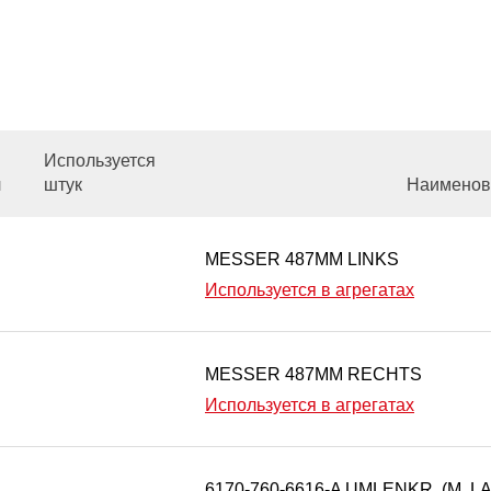
Используется
л
штук
Наименов
MESSER 487MM LINKS
Используется в агрегатах
MESSER 487MM RECHTS
Используется в агрегатах
6170-760-6616-A UMLENKR. (M. L