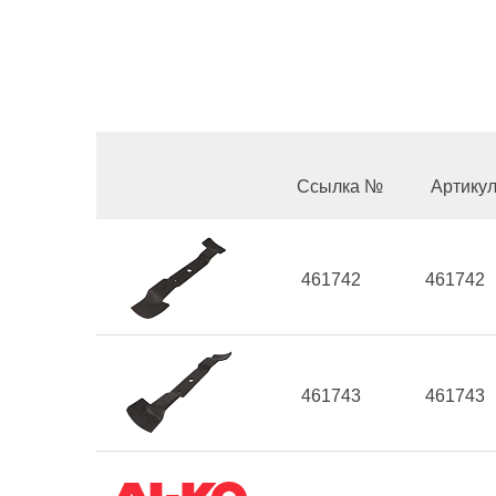
Ссылка №
Артику
461742
461742
461743
461743