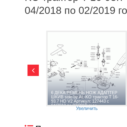
04/2018 по 02/2019 г
А solo
6 ДЕКА РЕМЕНЬ НОЖ АДАПТЕР
7 HD V2
ШКИВ solo by AL-KO трактор T 16-
по
93.7 HD V2 Артикул: 127443 с
04/2018 по 02/2019 года
Увеличить