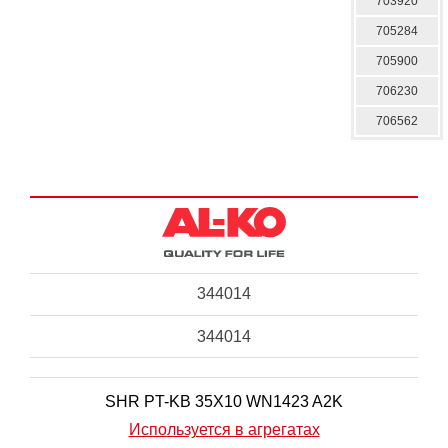
703920
705284
705900
706230
706562
344014
344014
SHR PT-KB 35X10 WN1423 A2K
Используется в агрегатах