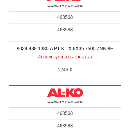
468568
468568
9039-488-1380-A PT-K TX 6X35 7500 ZNNI8F
Используется в агрегатах
1245
i
468568
468568