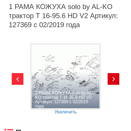
1 РАМА КОЖУХА solo by AL-KO
трактор T 16-95.6 HD V2 Артикул:
127369 с 02/2019 года
1 РАМА КОЖУХА solo by AL-
2
KO трактор T 16-95.6 HD V2
A
9
Артикул: 127369 с 02/2019
V
года
г
Увеличить