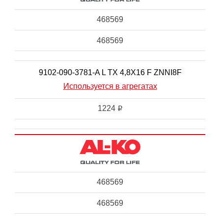
468569
468569
9102-090-3781-A L TX 4,8X16 F ZNNI8F
Используется в агрегатах
1224
i
468569
468569