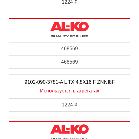
1224
i
468569
468569
9102-090-3781-A L TX 4,8X16 F ZNNI8F
Используется в агрегатах
1224
i