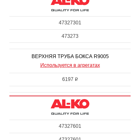
47327301
473273
ВЕРХНЯЯ ТРУБА БОКСА R9005
Используется в агрегатах
6197
i
47327601
47327601