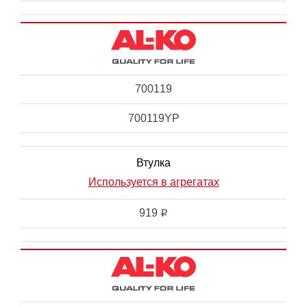
700119
700119YP
Втулка
Используется в агрегатах
919
i