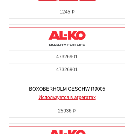
1245
i
47326901
47326901
BOXOBERHOLM GESCHW R9005
Используется в агрегатах
25936
i