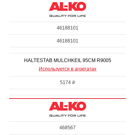
46188101
46188101
HALTESTAB MULCHKEIL 95CM R9005
Используется в агрегатах
5174
i
468567