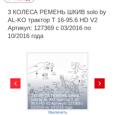
3 КОЛЕСА РЕМЕНЬ ШКИВ solo by
AL-KO трактор T 16-95.6 HD V2
Артикул: 127369 с 03/2016 по
10/2016 года
y
3 КОЛЕСА РЕМЕНЬ ШКИВ
4
solo by AL-KO трактор T 16-
A
6
95.6 HD V2 Артикул: 127369 с
V
03/2016 по 10/2016 года
п
Увеличить