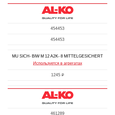
454453
454453
MU SICH- BIW M 12 A2K- 8 MITTELGESICHERT
Используется в агрегатах
1245
i
461289