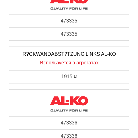
473335
473335
R?CKWANDABST?TZUNG LINKS AL-KO
Используется в агрегатах
1915
i
473336
473336