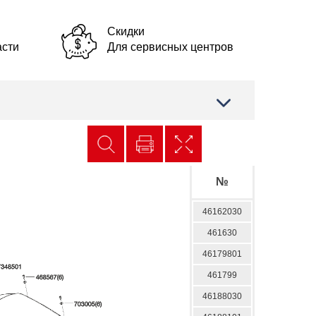
Скидки
асти
Для сервисных центров
№
46162030
461630
46179801
461799
46188030