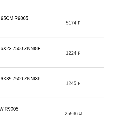
 95CM R9005
5174
i
 6X22 7500 ZNNI8F
1224
i
 6X35 7500 ZNNI8F
1245
i
W R9005
25936
i