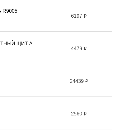
 R9005
6197
i
ТНЫЙ ЩИТ А
4479
i
24439
i
2560
i