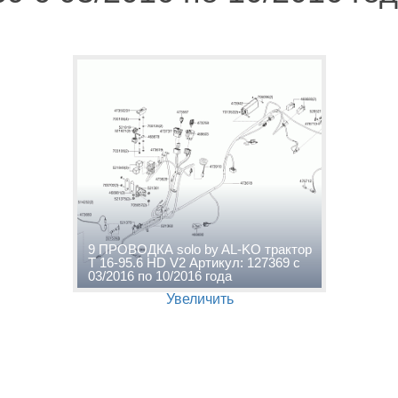
9 ПРОВОДКА solo by AL-KO трактор
T 16-95.6 HD V2 Артикул: 127369 с
03/2016 по 10/2016 года
Увеличить