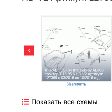
AL-KO
8 ТРАВОСБОРНИК solo by AL-KO
ртикул:
трактор T 16-95.6 HD V2 Артикул:
6 года
127369 с 03/2016 по 10/2016 года
Увеличить
Показать все схемы