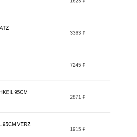
1623
i
ATZ
3363
i
7245
i
KEIL 95CM
2871
i
L 95CM VERZ
1915
i