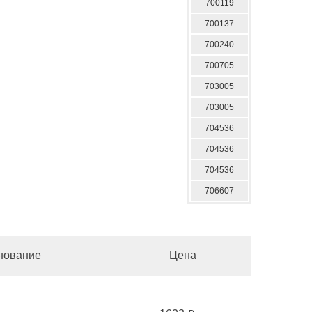
700119
700137
700240
700705
703005
703005
704536
704536
704536
706607
нование
Цена