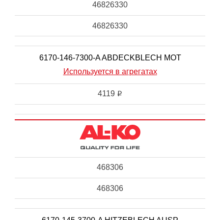
46826330
46826330
6170-146-7300-A ABDECKBLECH MOT
Используется в агрегатах
4119
i
468306
468306