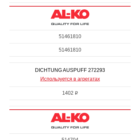
51461810
51461810
DICHTUNG AUSPUFF 272293
Используется в агрегатах
1402
i
514704