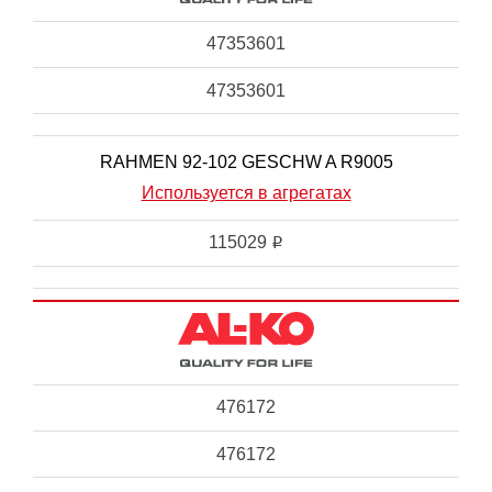
47353601
47353601
RAHMEN 92-102 GESCHW A R9005
Используется в агрегатах
115029
i
476172
476172