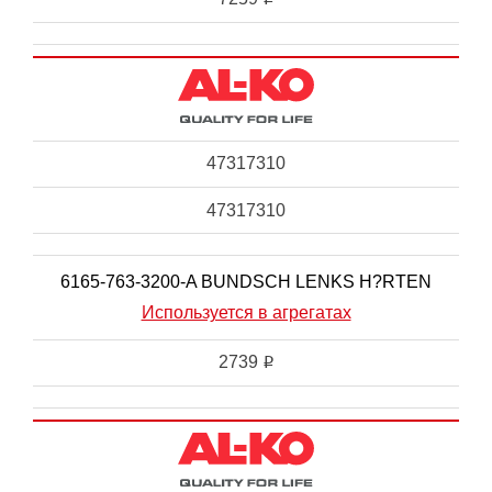
47317310
47317310
6165-763-3200-A BUNDSCH LENKS H?RTEN
Используется в агрегатах
2739
i