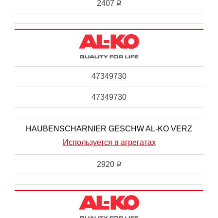
2407
i
47349730
47349730
HAUBENSCHARNIER GESCHW AL-KO VERZ
Используется в агрегатах
2920
i