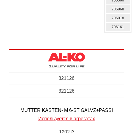
705360
705968
706018
706161
321126
321126
MUTTER KASTEN- M 6-ST GALVZ+PASSI
Используется в агрегатах
1202
i