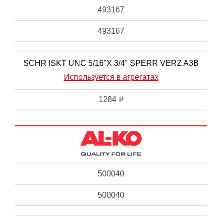
493167
493167
SCHR ISKT UNC 5/16"X 3/4" SPERR VERZ A3B
Используется в агрегатах
1284
i
500040
500040