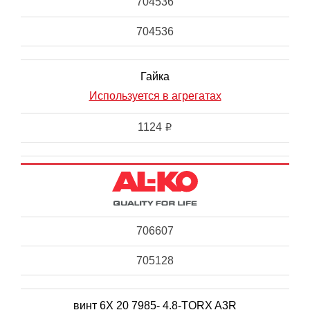
704536
704536
Гайка
Используется в агрегатах
1124
i
706607
705128
винт 6X 20 7985- 4.8-TORX A3R