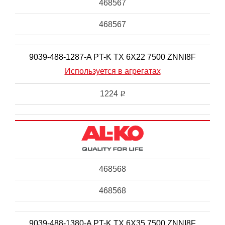
468567
468567
9039-488-1287-A PT-K TX 6X22 7500 ZNNI8F
Используется в агрегатах
1224
i
468568
468568
9039-488-1380-A PT-K TX 6X35 7500 ZNNI8F