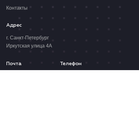
Контакты
Адрес
г. Санкт-Петербург
Иркутская улица 4А
Почта
Телефон
benzolider@yandex.ru
8 (812) 989-06-96
Время работы
Пн. - Пт.: 10.00 - 19.00
Сб.: 10.00 - 17.00
© 2026 ALKO