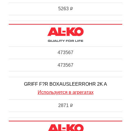
5263
i
473567
473567
GRIFF F?R BOXAUSLEERROHR 2K A
Используется в агрегатах
2871
i