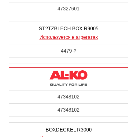
47327601
ST?TZBLECH BOX R9005
Используется в агрегатах
4479
i
47348102
47348102
BOXDECKEL R3000