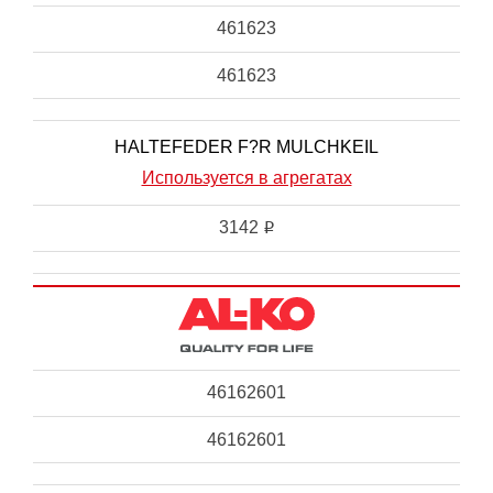
461623
461623
HALTEFEDER F?R MULCHKEIL
Используется в агрегатах
3142
i
46162601
46162601