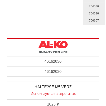
704536
704536
706607
46162030
46162030
HALTE?SE M5 VERZ
Используется в агрегатах
1623
i