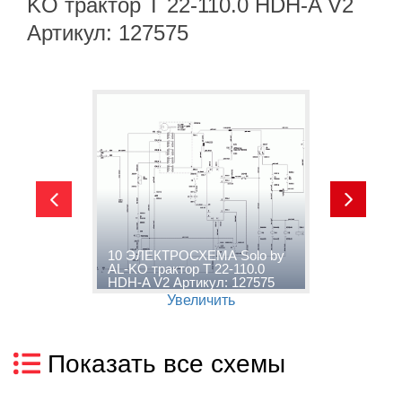
KO трактор T 22-110.0 HDH-A V2
Артикул: 127575
-
10 ЭЛЕКТРОСХЕМА Solo by
1
A
AL-KO трактор T 22-110.0
K
HDH-A V2 Артикул: 127575
V
Увеличить
Показать все схемы