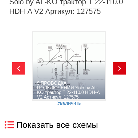
Solo by AL-KO трактор T 22-110.0
HDH-A V2 Артикул: 127575
9 ПРОВОДКА
ПОДКЛЮЧЕНИЯ Solo by AL-
1
2
KO трактор T 22-110.0 HDH-A
A
V2 Артикул: 127575
H
Увеличить
Показать все схемы