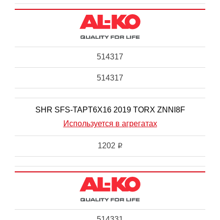
514317
514317
SHR SFS-TAPT6X16 2019 TORX ZNNI8F
Используется в агрегатах
1202
i
514331