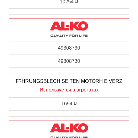
10254
i
49308730
49308730
F?HRUNGSBLECH SEITEN MOTORH E VERZ
Используется в агрегатах
1694
i