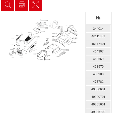
№
344014
46111802
46177401
464307
468569
468570
468908
473781
49300601
49300701
49305601
49305702