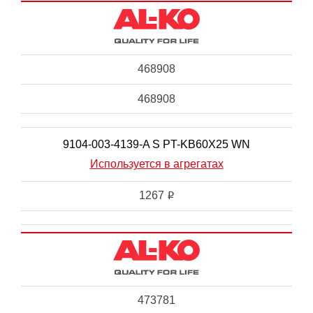
468908
468908
9104-003-4139-A S PT-KB60X25 WN
Используется в агрегатах
1267
i
473781