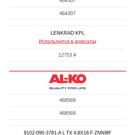
464307
464307
LENKRAD KPL
Используется в агрегатах
12753
i
468569
468569
9102-090-3781-A L TX 4,8X16 F ZNNI8F