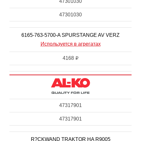
47301030
47301030
6165-763-5700-A SPURSTANGE AV VERZ
Используется в агрегатах
4168
i
47317901
47317901
R?CKWAND TRAKTOR HA R9005