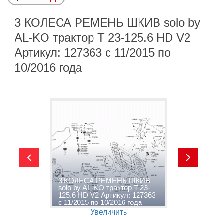
3 КОЛЕСА РЕМЕНЬ ШКИВ solo by
AL-KO трактор T 23-125.6 HD V2
Артикул: 127363 с 11/2015 по
10/2016 года
y
3 КОЛЕСА РЕМЕНЬ ШКИВ
4
D
solo by AL-KO трактор T 23-
A
5
125.6 HD V2 Артикул: 127363
V
с 11/2015 по 10/2016 года
п
Увеличить