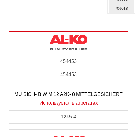
706018
454453
454453
MU SICH- BIW M 12 A2K- 8 MITTELGESICHERT
Используется в агрегатах
1245
i