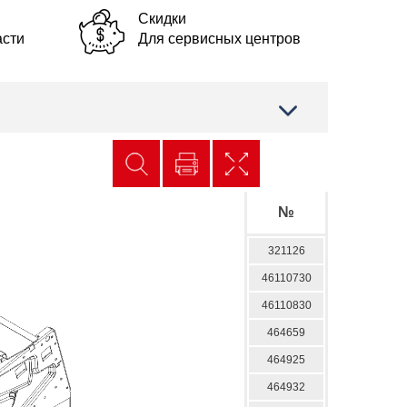
Скидки
асти
Для сервисных центров
№
321126
46110730
46110830
464659
464925
464932