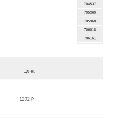
704537
705360
705968
706018
706161
Цена
1202
i