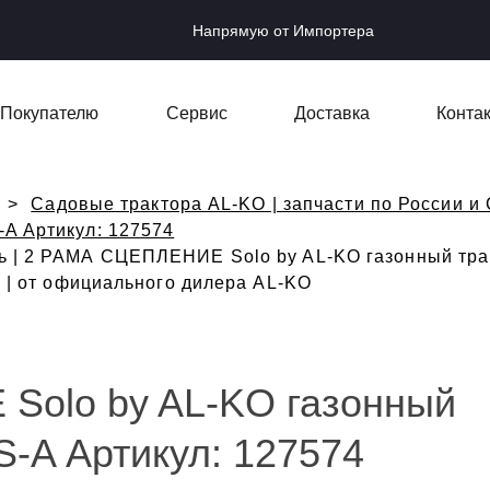
Напрямую от Импортера
Покупателю
Сервис
Доставка
Конта
Садовые трактора AL-KO | запчасти по России и 
-A Артикул: 127574
ь | 2 РАМА СЦЕПЛЕНИЕ Solo by AL-KO газонный тракт
а | от официального дилера AL-KO
olo by AL-KO газонный
S-A Артикул: 127574