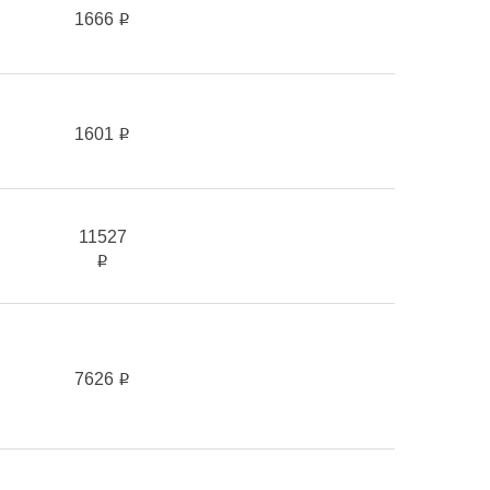
1666
i
1601
i
11527
i
7626
i