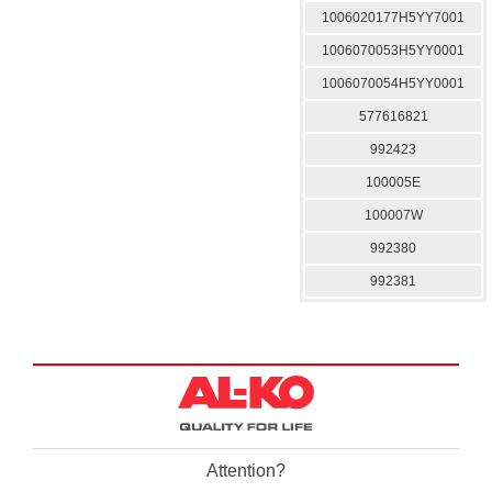
1006020177H5YY7001
1006070053H5YY0001
1006070054H5YY0001
577616821
992423
100005E
100007W
992380
992381
Attention?