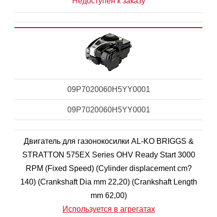
Недоступен к заказу
09P7020060H5YY0001
09P7020060H5YY0001
Двигатель для газонокосилки AL-KO BRIGGS &
STRATTON 575EX Series OHV Ready Start 3000
RPM (Fixed Speed) (Cylinder displacement cm?
140) (Crankshaft Dia mm 22,20) (Crankshaft Length
mm 62,00)
Используется в агрегатах