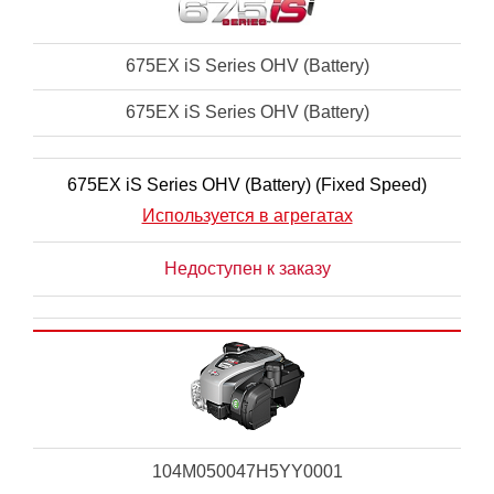
675EX iS Series OHV (Battery)
675EX iS Series OHV (Battery)
675EX iS Series OHV (Battery) (Fixed Speed)
Используется в агрегатах
Недоступен к заказу
104M050047H5YY0001