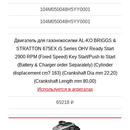
104M050048H5YY0001
104M050048H5YY0001
Двигатель для газонокосилки AL-KO BRIGGS &
STRATTON 675EX iS Series OHV Ready Start
2900 RPM (Fixed Speed) Key Start/Push to Start
(Battery & Charger order Separately) (Cylinder
displacement cm? 163) (Crankshaft Dia mm 22,20)
(Crankshaft Length mm 80,00)
Используется в агрегатах
65218
i