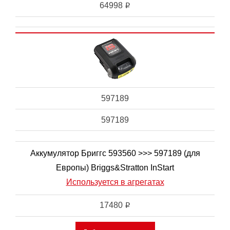
64998
i
597189
597189
Аккумулятор Бриггс 593560 >>> 597189 (для
Европы) Briggs&Stratton InStart
Используется в агрегатах
17480
i