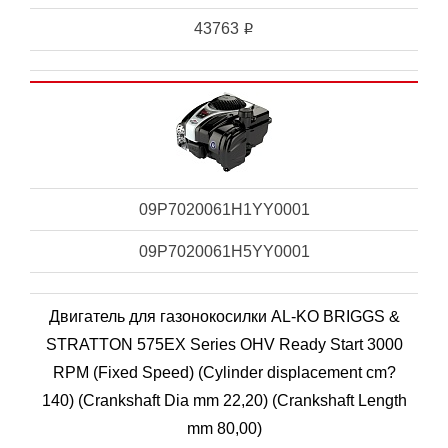
43763
i
09P7020061H1YY0001
09P7020061H5YY0001
Двигатель для газонокосилки AL-KO BRIGGS &
STRATTON 575EX Series OHV Ready Start 3000
RPM (Fixed Speed) (Cylinder displacement cm?
140) (Crankshaft Dia mm 22,20) (Crankshaft Length
mm 80,00)