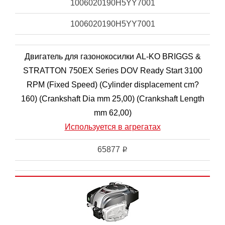
1006020190H5YY7001
1006020190H5YY7001
Двигатель для газонокосилки AL-KO BRIGGS &
STRATTON 750EX Series DOV Ready Start 3100
RPM (Fixed Speed) (Cylinder displacement cm?
160) (Crankshaft Dia mm 25,00) (Crankshaft Length
mm 62,00)
Используется в агрегатах
65877
i