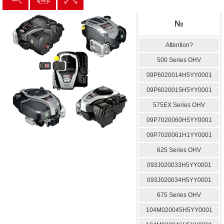
№
Attention?
500 Series OHV
09P6020014H5YY0001
09P6020015H5YY0001
575EX Series OHV
09P7020060H5YY0001
09P7020061H1YY0001
625 Series OHV
093J020033H5YY0001
093J020034H5YY0001
675 Series OHV
104M020045H5YY0001