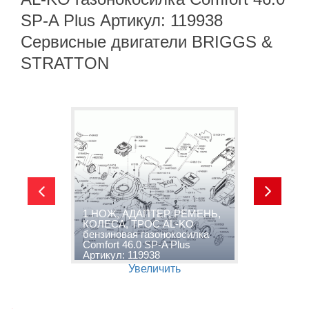
SP-A Plus Артикул: 119938
Сервисные двигатели BRIGGS &
STRATTON
1 НОЖ, АДАПТЕР, РЕМЕНЬ,
t
КОЛЕСА, ТРОС AL-KO
A
бензиновая газонокосилка
4
и
Comfort 46.0 SP-A Plus
1
Артикул: 119938
B
Увеличить