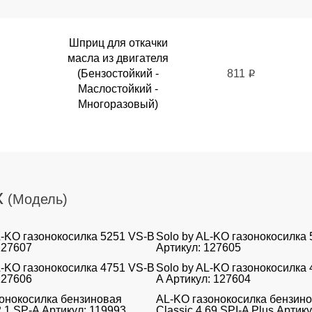
Шприц для откачки
масла из двигателя
(Бензостойкий -
811
i
Маслостойкий -
Многоразовый)
х
(Модель)
L-KO газонокосилка 5251 VS-B
Solo by AL-KO газонокосилка
127607
Артикул: 127605
L-KO газонокосилка 4751 VS-B
Solo by AL-KO газонокосилка 
127606
A Артикул: 127604
онокосилка бензиновая
AL-KO газонокосилка бензин
2.1 SP-A Артикул: 119993
Classic 4.69 SPI-A Plus Артик