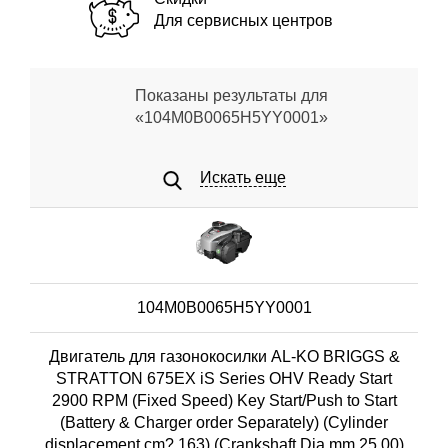
Для сервисных центров
Показаны результаты для
«104M0B0065H5YY0001»
Искать еще
104M0B0065H5YY0001
Двигатель для газонокосилки AL-KO BRIGGS &
STRATTON 675EX iS Series OHV Ready Start
2900 RPM (Fixed Speed) Key Start/Push to Start
(Battery & Charger order Separately) (Cylinder
displacement cm? 163) (Crankshaft Dia mm 25,00)