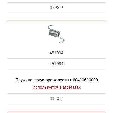
1292
i
451994
451994
Пружина редуктора колес >>> 60410610000
Используется в агрегатах
1180
i