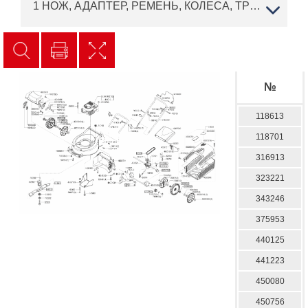
1 НОЖ, АДАПТЕР, РЕМЕНЬ, КОЛЕСА, ТРОС AL-KO газонокосилка Classic 4.66 SP-A edition Артикул: 119766 с 02/2016 до 04/2016 года
№
118613
118701
316913
323221
343246
375953
440125
441223
450080
450756