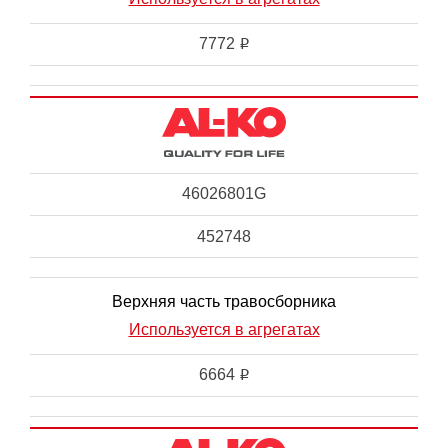
7772
i
46026801G
452748
Верхняя часть травосборника
Используется в агрегатах
6664
i