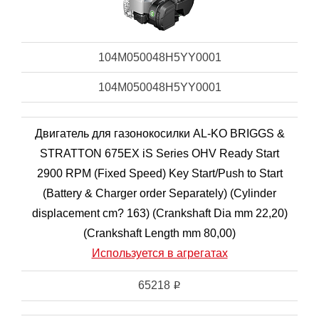
104M050048H5YY0001
104M050048H5YY0001
Двигатель для газонокосилки AL-KO BRIGGS &
STRATTON 675EX iS Series OHV Ready Start
2900 RPM (Fixed Speed) Key Start/Push to Start
(Battery & Charger order Separately) (Cylinder
displacement cm? 163) (Crankshaft Dia mm 22,20)
(Crankshaft Length mm 80,00)
Используется в агрегатах
65218
i