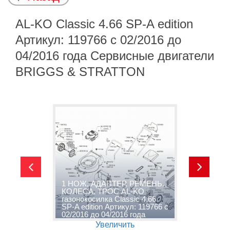
AL-KO Classic 4.66 SP-A edition
Артикул: 119766 с 02/2016 до
04/2016 года Сервисные двигатели
BRIGGS & STRATTON
1 НОЖ, АДАПТЕР, РЕМЕНЬ,
A
КОЛЕСА, ТРОС AL-KO
e
газонокосилка Classic 4.66
0
SP-A edition Артикул: 119766 с
С
02/2016 до 04/2016 года
B
Увеличить