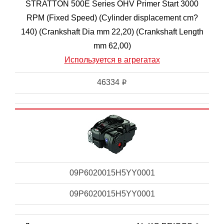
STRATTON 500E Series OHV Primer Start 3000
RPM (Fixed Speed) (Cylinder displacement cm?
140) (Crankshaft Dia mm 22,20) (Crankshaft Length
mm 62,00)
Используется в агрегатах
46334
i
09P6020015H5YY0001
09P6020015H5YY0001