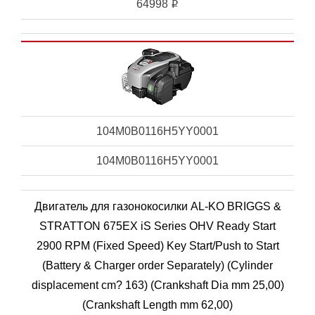
64998
i
104M0B0116H5YY0001
104M0B0116H5YY0001
Двигатель для газонокосилки AL-KO BRIGGS &
STRATTON 675EX iS Series OHV Ready Start
2900 RPM (Fixed Speed) Key Start/Push to Start
(Battery & Charger order Separately) (Cylinder
displacement cm? 163) (Crankshaft Dia mm 25,00)
(Crankshaft Length mm 62,00)