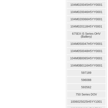
104M020045H5YY0001
104M020046H5YY0001
104M020066H5YY0001
104M020118H5YY0001
675EX iS Series OHV
(Battery)
104M050047H5YY0001
104M050048H5YY0001
104M0B0065H5YY0001
104M0B0116H5YY0001
597189
596088
593562
750 Series DOV
1006025025H5YY1001