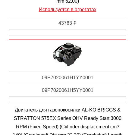
mm 62,00)
Используется в агрегатах
43763
i
09P7020061H1YY0001
09P7020061H5YY0001
Двигатель для газонокосилки AL-KO BRIGGS &
STRATTON 575EX Series OHV Ready Start 3000
RPM (Fixed Speed) (Cylinder displacement cm?