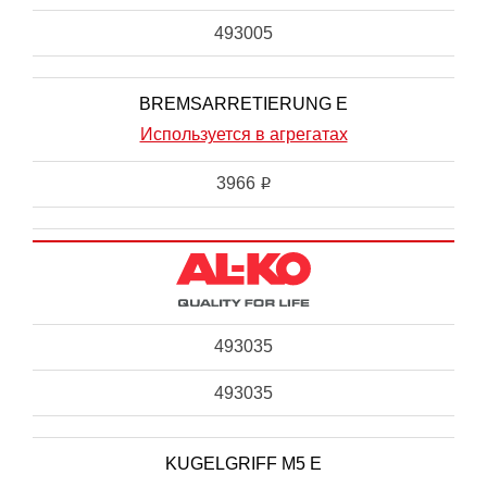
493005
BREMSARRETIERUNG E
Используется в агрегатах
3966
i
493035
493035
KUGELGRIFF M5 E