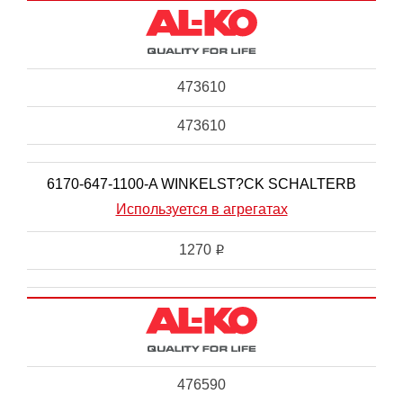
473610
473610
6170-647-1100-A WINKELST?CK SCHALTERB
Используется в агрегатах
1270
i
476590