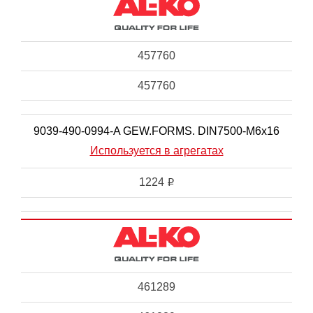
457760
457760
9039-490-0994-A GEW.FORMS. DIN7500-M6x16
Используется в агрегатах
1224
i
461289