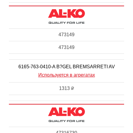
473149
473149
6165-763-0410-A B?GEL BREMSARRETI AV
Используется в агрегатах
1313
i
47316730