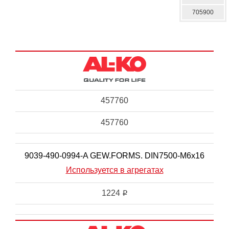
705900
457760
457760
9039-490-0994-A GEW.FORMS. DIN7500-M6x16
Используется в агрегатах
1224
i