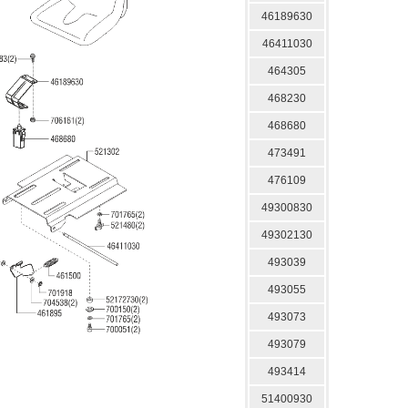
46189630
46411030
464305
468230
468680
473491
476109
49300830
49302130
493039
493055
493073
493079
493414
51400930