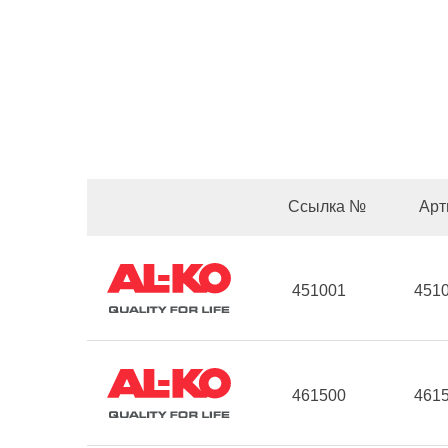
Ссылка №
Арт
451001
451
461500
461