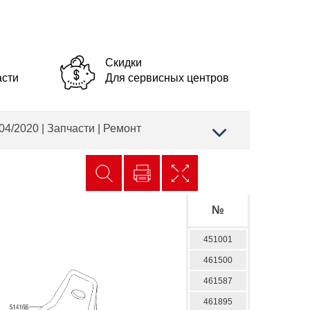
Скидки
асти
Для сервисных центров
4/2020 | Запчасти | Ремонт
№
451001
461500
461587
461895