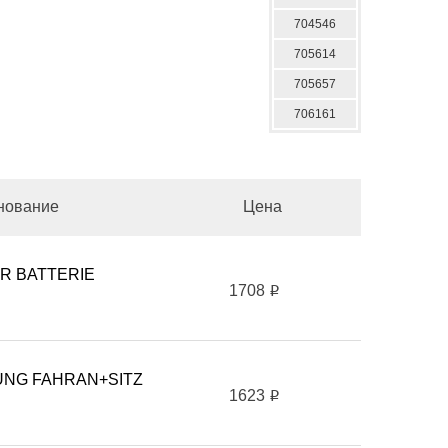
704546
705614
705657
706161
нование
Цена
R BATTERIE
1708
i
UNG FAHRAN+SITZ
1623
i