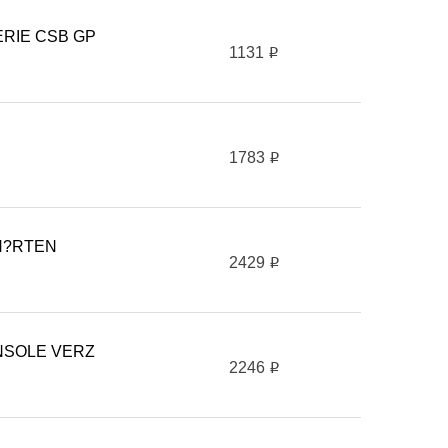
RIE CSB GP
1131
i
1783
i
H?RTEN
2429
i
NSOLE VERZ
2246
i