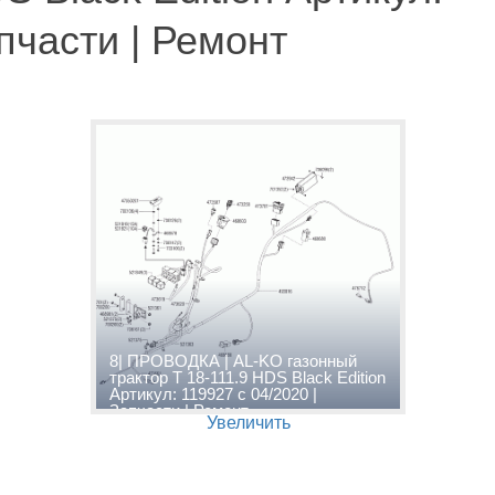
апчасти | Ремонт
8| ПРОВОДКА | AL-KO газонный
трактор T 18-111.9 HDS Black Edition
Артикул: 119927 с 04/2020 |
Запчасти | Ремонт
Увеличить