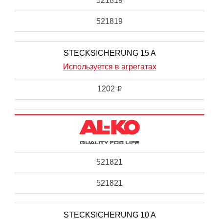
521819
521819
STECKSICHERUNG 15 A
Используется в агрегатах
1202
i
521821
521821
STECKSICHERUNG 10 A