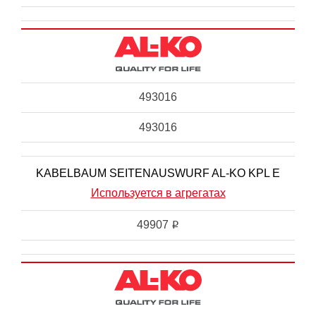
493016
493016
KABELBAUM SEITENAUSWURF AL-KO KPL E
Используется в агрегатах
49907
i