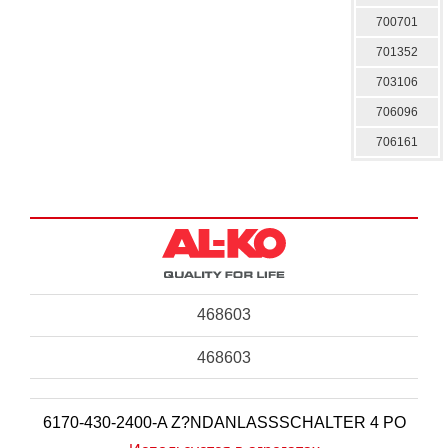
700701
701352
703106
706096
706161
468603
468603
6170-430-2400-A Z?NDANLASSSCHALTER 4 PO