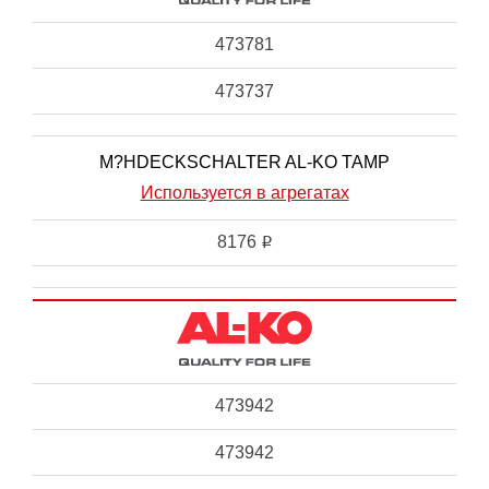
473781
473737
M?HDECKSCHALTER AL-KO TAMP
Используется в агрегатах
8176
i
473942
473942