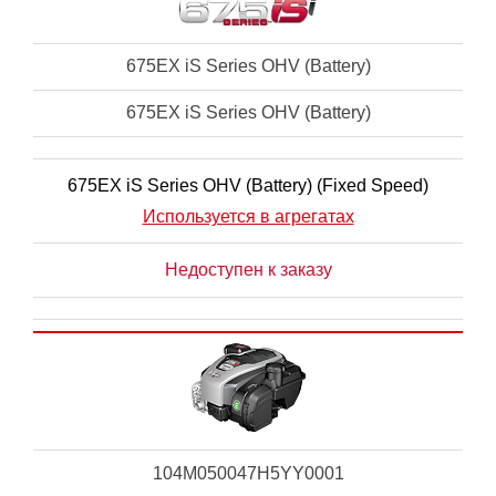
675EX iS Series OHV (Battery)
675EX iS Series OHV (Battery)
675EX iS Series OHV (Battery) (Fixed Speed)
Используется в агрегатах
Недоступен к заказу
104M050047H5YY0001