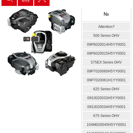
№
Attention?
500 Series OHV
09P6020014H5YY0001
09P6020015H5YY0001
575EX Series OHV
09P7020060H5YY0001
09P7020061H1YY0001
625 Series OHV
093J020033H5YY0001
093J020034H5YY0001
675 Series OHV
104M020045H5YY0001