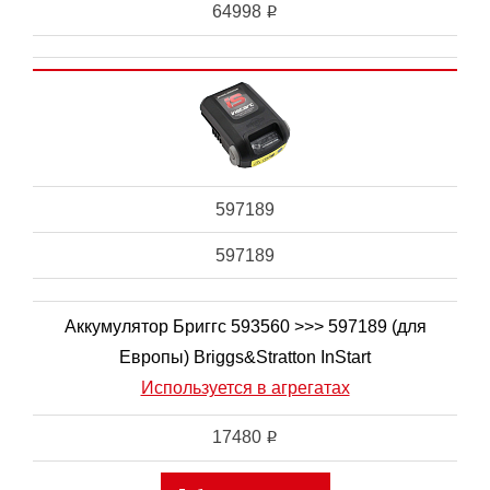
64998
i
597189
597189
Аккумулятор Бриггс 593560 >>> 597189 (для
Европы) Briggs&Stratton InStart
Используется в агрегатах
17480
i