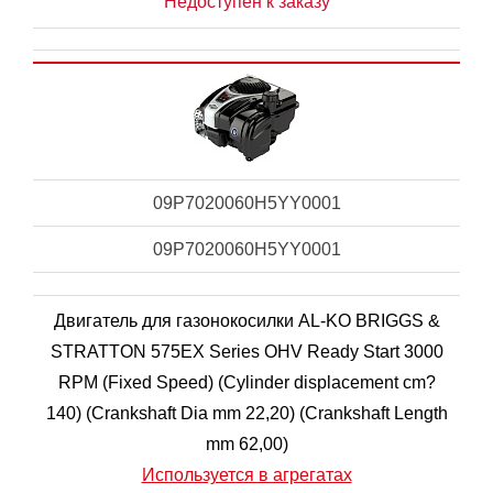
Недоступен к заказу
09P7020060H5YY0001
09P7020060H5YY0001
Двигатель для газонокосилки AL-KO BRIGGS &
STRATTON 575EX Series OHV Ready Start 3000
RPM (Fixed Speed) (Cylinder displacement cm?
140) (Crankshaft Dia mm 22,20) (Crankshaft Length
mm 62,00)
Используется в агрегатах