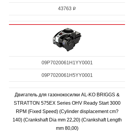
43763
i
09P7020061H1YY0001
09P7020061H5YY0001
Двигатель для газонокосилки AL-KO BRIGGS &
STRATTON 575EX Series OHV Ready Start 3000
RPM (Fixed Speed) (Cylinder displacement cm?
140) (Crankshaft Dia mm 22,20) (Crankshaft Length
mm 80,00)