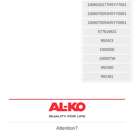
1006020177H5YY7001
1006070053H5YY0001
1006070054H5YY0001
577616821
992423
100005E
100007W
992380
992381
Attention?