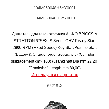
104M050048H5YY0001
104M050048H5YY0001
Двигатель для газонокосилки AL-KO BRIGGS &
STRATTON 675EX iS Series OHV Ready Start
2900 RPM (Fixed Speed) Key Start/Push to Start
(Battery & Charger order Separately) (Cylinder
displacement cm? 163) (Crankshaft Dia mm 22,20)
(Crankshaft Length mm 80,00)
Используется в агрегатах
65218
i