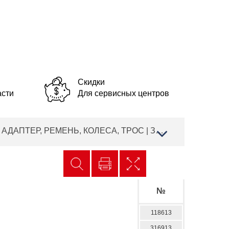
Скидки
асти
Для сервисных центров
1| AL-KO газонокосилка бензиновая Highline 46.5 SP-A Артикул: 119617| | с 02/2015 до 04/2016 года |НОЖ, АДАПТЕР, РЕМЕНЬ, КОЛЕСА, ТРОС | Запчасти | Ремонт AL-KO
№
118613
316913