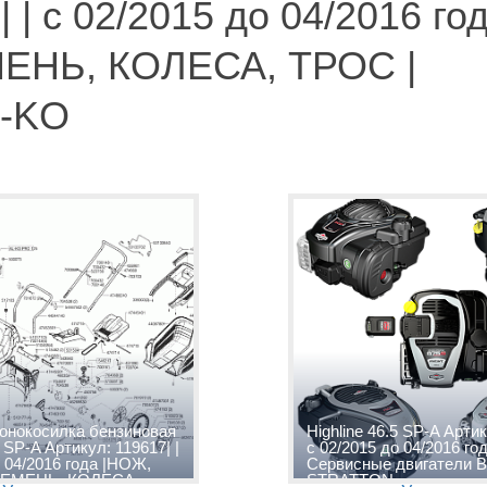
 | с 02/2015 до 04/2016 год
ЕНЬ, КОЛЕСА, ТРОС |
L-KO
зонокосилка бензиновая
Highline 46.5 SP-A Артик
5 SP-A Артикул: 119617| |
с 02/2015 до 04/2016 го
о 04/2016 года |НОЖ,
Сервисные двигатели 
РЕМЕНЬ, КОЛЕСА,
STRATTON