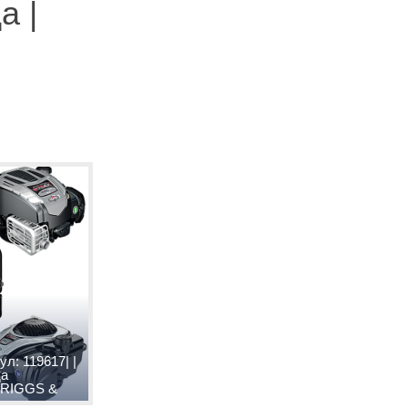
а |
ул: 119617| |
да
BRIGGS &