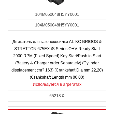
104M050048H5YY0001
104M050048H5YY0001
Двигатель для газонокосилки AL-KO BRIGGS &
STRATTON 675EX iS Series OHV Ready Start
2900 RPM (Fixed Speed) Key Start/Push to Start
(Battery & Charger order Separately) (Cylinder
displacement cm? 163) (Crankshaft Dia mm 22,20)
(Crankshaft Length mm 80,00)
Используется в агрегатах
65218
i