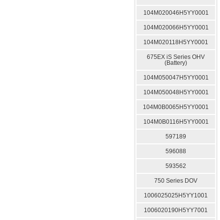
104M020046H5YY0001
104M020066H5YY0001
104M020118H5YY0001
675EX iS Series OHV
(Battery)
104M050047H5YY0001
104M050048H5YY0001
104M0B0065H5YY0001
104M0B0116H5YY0001
597189
596088
593562
750 Series DOV
1006025025H5YY1001
1006020190H5YY7001