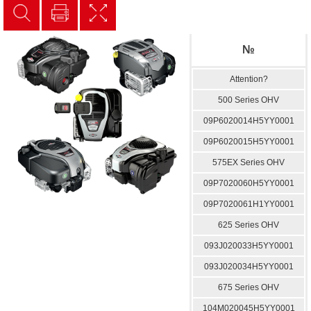
№
Attention?
500 Series OHV
09P6020014H5YY0001
09P6020015H5YY0001
575EX Series OHV
09P7020060H5YY0001
09P7020061H1YY0001
625 Series OHV
093J020033H5YY0001
093J020034H5YY0001
675 Series OHV
104M020045H5YY0001