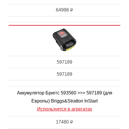
64998
i
597189
597189
Аккумулятор Бриггс 593560 >>> 597189 (для
Европы) Briggs&Stratton InStart
Используется в агрегатах
17480
i