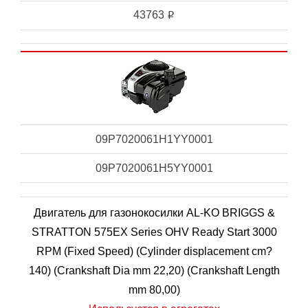
43763
i
09P7020061H1YY0001
09P7020061H5YY0001
Двигатель для газонокосилки AL-KO BRIGGS &
STRATTON 575EX Series OHV Ready Start 3000
RPM (Fixed Speed) (Cylinder displacement cm?
140) (Crankshaft Dia mm 22,20) (Crankshaft Length
mm 80,00)