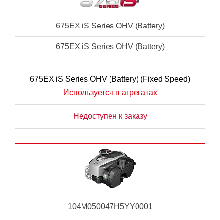
675EX iS Series OHV (Battery)
675EX iS Series OHV (Battery)
675EX iS Series OHV (Battery) (Fixed Speed)
Используется в агрегатах
Недоступен к заказу
104M050047H5YY0001