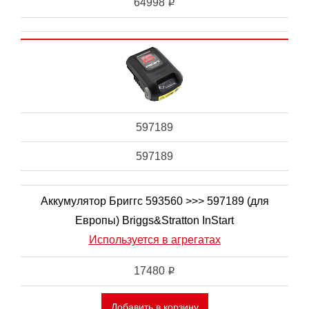
64998
i
597189
597189
Аккумулятор Бриггс 593560 >>> 597189 (для
Европы) Briggs&Stratton InStart
Используется в агрегатах
17480
i
Добавить в корзину