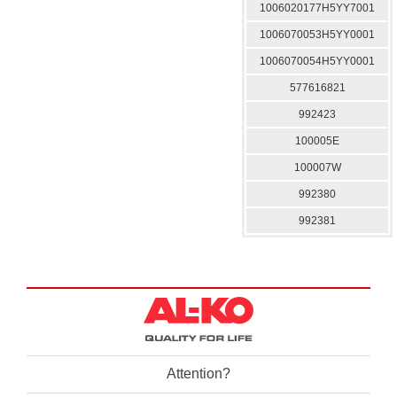
1006020177H5YY7001
1006070053H5YY0001
1006070054H5YY0001
577616821
992423
100005E
100007W
992380
992381
Attention?