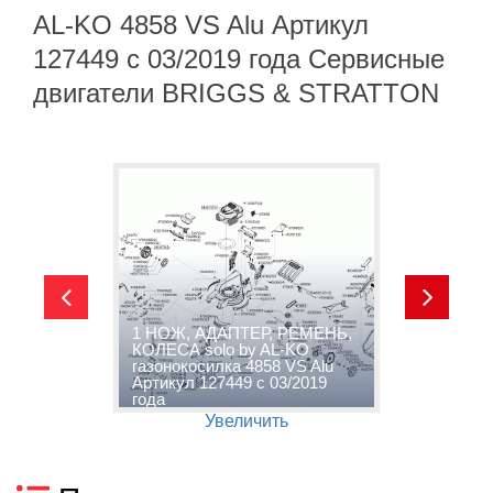
AL-KO 4858 VS Alu Артикул
127449 с 03/2019 года Сервисные
двигатели BRIGGS & STRATTON
1 НОЖ, АДАПТЕР, РЕМЕНЬ,
КОЛЕСА solo by AL-KO
2
газонокосилка 4858 VS Alu
K
Артикул 127449 с 03/2019
А
года
г
Увеличить