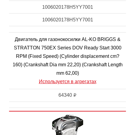
1006020178H5YY7001
1006020178H5YY7001
Двигатель для газонокосилки AL-KO BRIGGS &
STRATTON 750EX Series DOV Ready Start 3000
RPM (Fixed Speed) (Cylinder displacement cm?
160) (Crankshaft Dia mm 22,20) (Crankshaft Length
mm 62,00)
Используется в агрегатах
64340
i