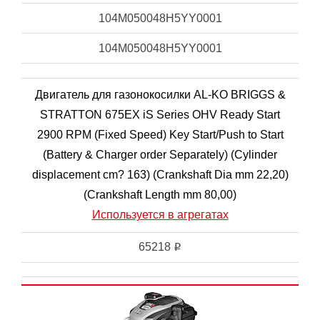
104M050048H5YY0001
104M050048H5YY0001
Двигатель для газонокосилки AL-KO BRIGGS &
STRATTON 675EX iS Series OHV Ready Start
2900 RPM (Fixed Speed) Key Start/Push to Start
(Battery & Charger order Separately) (Cylinder
displacement cm? 163) (Crankshaft Dia mm 22,20)
(Crankshaft Length mm 80,00)
Используется в агрегатах
65218
i