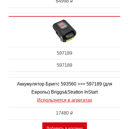
64998
i
597189
597189
Аккумулятор Бриггс 593560 >>> 597189 (для
Европы) Briggs&Stratton InStart
Используется в агрегатах
17480
i
Добавить в корзину