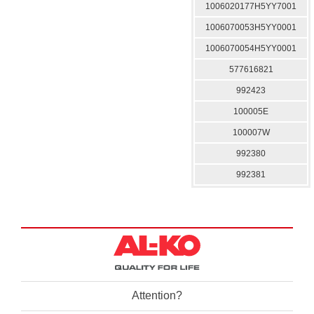
1006020177H5YY7001
1006070053H5YY0001
1006070054H5YY0001
577616821
992423
100005E
100007W
992380
992381
Attention?