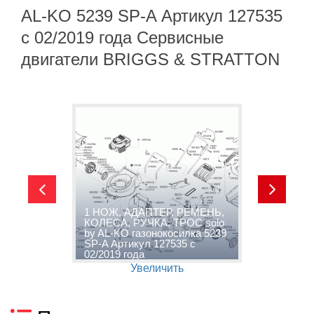
AL-KO 5239 SP-A Артикул 127535
с 02/2019 года Сервисные
двигатели BRIGGS & STRATTON
1 НОЖ, АДАПТЕР, РЕМЕНЬ,
КОЛЕСА, РУЧКА, ТРОС solo
A
by AL-KO газонокосилка 5239
1
SP-A Артикул 127535 с
С
02/2019 года
B
Увеличить