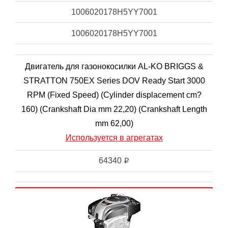
1006020178H5YY7001
1006020178H5YY7001
Двигатель для газонокосилки AL-KO BRIGGS &
STRATTON 750EX Series DOV Ready Start 3000
RPM (Fixed Speed) (Cylinder displacement cm?
160) (Crankshaft Dia mm 22,20) (Crankshaft Length
mm 62,00)
Используется в агрегатах
64340
i