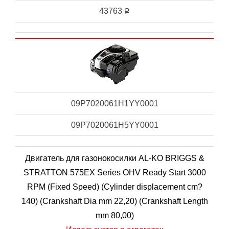
43763
i
09P7020061H1YY0001
09P7020061H5YY0001
Двигатель для газонокосилки AL-KO BRIGGS &
STRATTON 575EX Series OHV Ready Start 3000
RPM (Fixed Speed) (Cylinder displacement cm?
140) (Crankshaft Dia mm 22,20) (Crankshaft Length
mm 80,00)