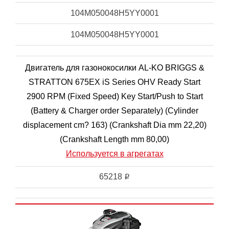
104M050048H5YY0001
104M050048H5YY0001
Двигатель для газонокосилки AL-KO BRIGGS &
STRATTON 675EX iS Series OHV Ready Start
2900 RPM (Fixed Speed) Key Start/Push to Start
(Battery & Charger order Separately) (Cylinder
displacement cm? 163) (Crankshaft Dia mm 22,20)
(Crankshaft Length mm 80,00)
Используется в агрегатах
65218
i