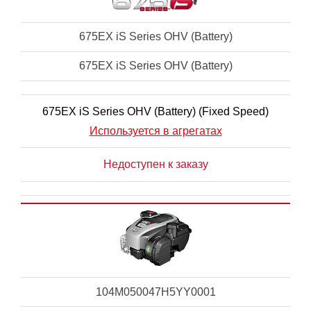
675EX iS Series OHV (Battery)
675EX iS Series OHV (Battery)
675EX iS Series OHV (Battery) (Fixed Speed)
Используется в агрегатах
Недоступен к заказу
104M050047H5YY0001