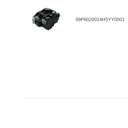
09P6020014H5YY0001