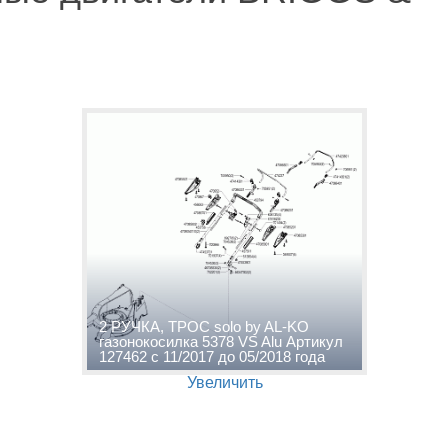
2 РУЧКА, ТРОС solo by AL-KO
газонокосилка 5378 VS Alu Артикул
127462 с 11/2017 до 05/2018 года
Увеличить