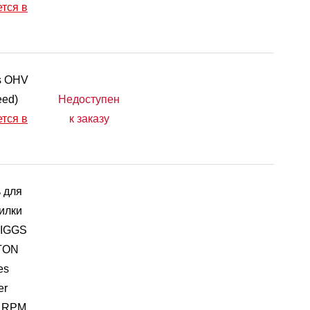
тся в
s OHV
eed)
Недоступен
тся в
к заказу
 для
илки
RIGGS
TON
es
er
0 RPM