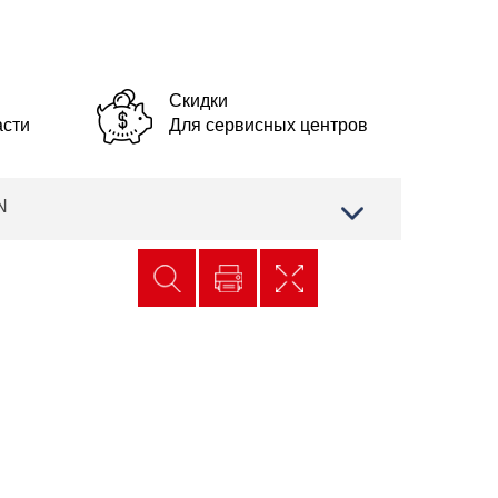
Скидки
асти
Для сервисных центров
N