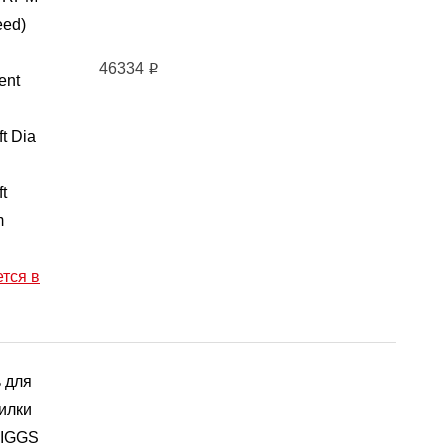
eed)
46334
i
ent
t Dia
t
m
тся в
 для
илки
RIGGS