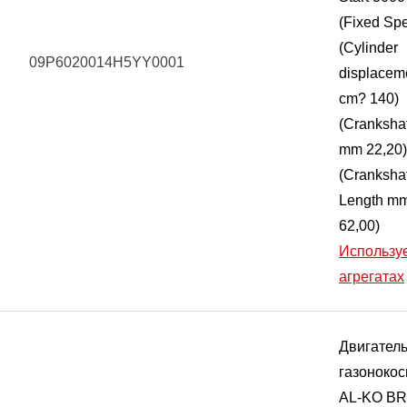
(Fixed Sp
(Cylinder
09P6020014H5YY0001
displacem
cm? 140)
(Crankshaf
mm 22,20)
(Crankshaf
Length m
62,00)
Используе
агрегатах
Двигатель
газонокос
AL-KO B