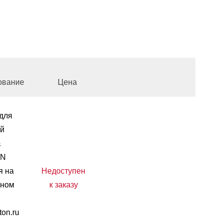
ование
Цена
для
ей
&
ON
я на
Недоступен
ьном
к заказу
ton.ru