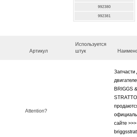
992380
992381
Используется
Артикул
штук
Наимен
Запчасти 
двигател
BRIGGS 
STRATT
продаютс
Attention?
официал
сайте >>>
briggsstrat