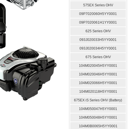
575EX Series OHV
09P7020060H5YY0001
09P7020061H1YY0001
625 Series OHV
093J020033H5YY0001
093J020034H5YY0001
675 Series OHV
104M020045H5YY0001
104M020046H5YY0001
104M020066H5YY0001
104M020118H5YY0001
675EX iS Series OHV (Battery)
104M050047H5YY0001
104M050048H5YY0001
104M0B0065H5YY0001