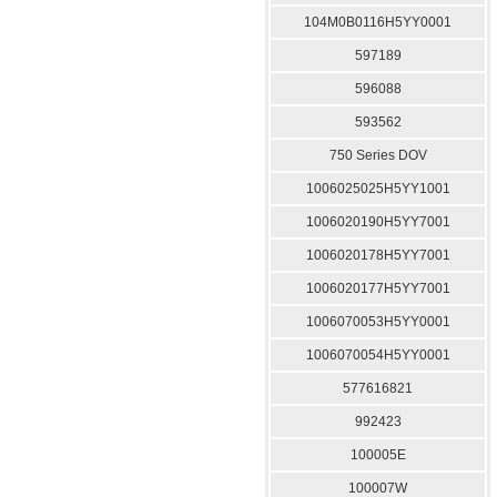
104M0B0116H5YY0001
597189
596088
593562
750 Series DOV
1006025025H5YY1001
1006020190H5YY7001
1006020178H5YY7001
1006020177H5YY7001
1006070053H5YY0001
1006070054H5YY0001
577616821
992423
100005E
100007W