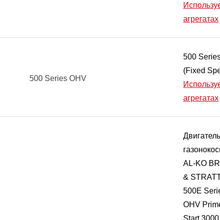
Используе
агрегатах
500 Serie
(Fixed Sp
500 Series OHV
Используе
агрегатах
Двигатель
газонокос
AL-KO B
& STRAT
500E Seri
OHV Prim
Start 300