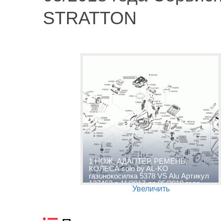
STRATTON
1 НОЖ, АДАПТЕР, РЕМЕНЬ,
КОЛЕСА solo by AL-KO
газонокосилка 5378 VS Alu Артикул
127462 с 11/2017 до 05/2018 года
Увеличить