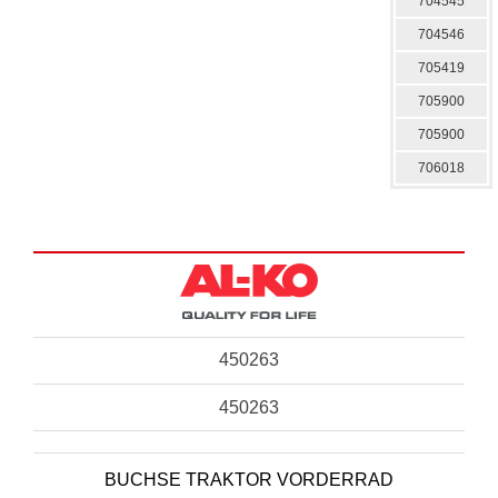
704545
704546
705419
705900
705900
706018
450263
450263
BUCHSE TRAKTOR VORDERRAD