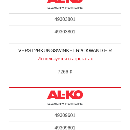
49303801
49303801
VERST?RKUNGSWINKEL R?CKWAND E R
Используется в агрегатах
7266
i
49309601
49309601