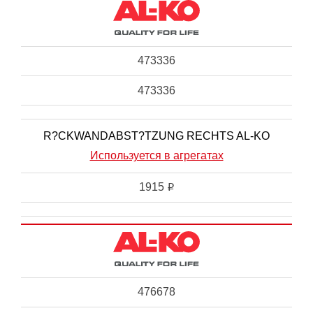
473336
473336
R?CKWANDABST?TZUNG RECHTS AL-KO
Используется в агрегатах
1915
i
476678