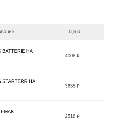
ование
Цена
 BATTERIE HA
4008
i
 STARTERR HA
3655
i
R EMAK
2518
i