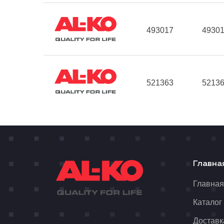
493017
4930
521363
5213
Главна
Главна
Каталог
Доставк