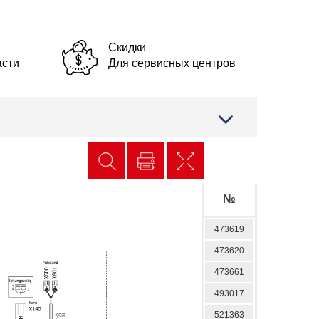
Скидки
асти
Для сервисных центров
№
473619
473620
473661
493017
521363