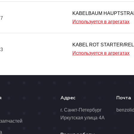
KABELBAUM HAUPTSTRA
17
Используется в агрегатах
KABEL ROT STARTER/REL
63
Используется в агрегатах
я
Адрес
Почта
я
г. Санкт-Петербург
benzoli
Иркутская улица 4А
 запчастей
а