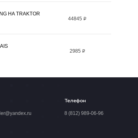
NG HA TRAKTOR
44845
i
AIS
2985
i
Телефон
der@yandex.ru
8 (812) 989-06-96