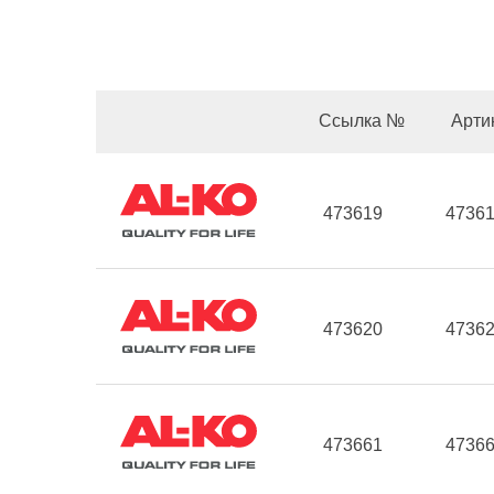
Ссылка №
Арти
473619
4736
473620
4736
473661
4736