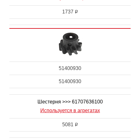
1737
i
51400930
51400930
Шестерня >>> 61707636100
Используется в агрегатах
5081
i