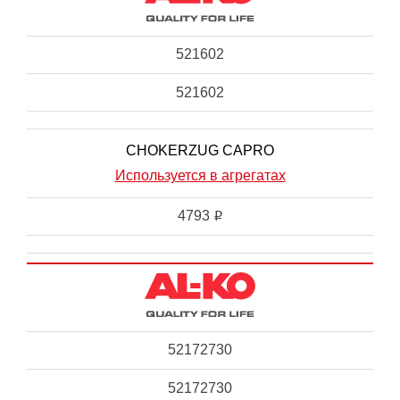
521602
521602
CHOKERZUG CAPRO
Используется в агрегатах
4793
i
52172730
52172730