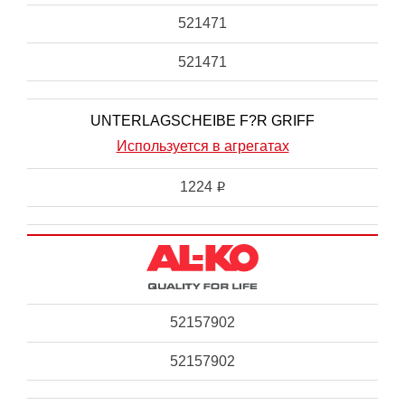
521471
521471
UNTERLAGSCHEIBE F?R GRIFF
Используется в агрегатах
1224
i
52157902
52157902