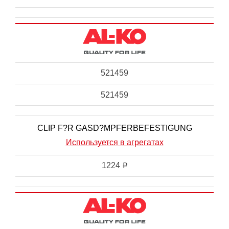
521459
521459
CLIP F?R GASD?MPFERBEFESTIGUNG
Используется в агрегатах
1224
i