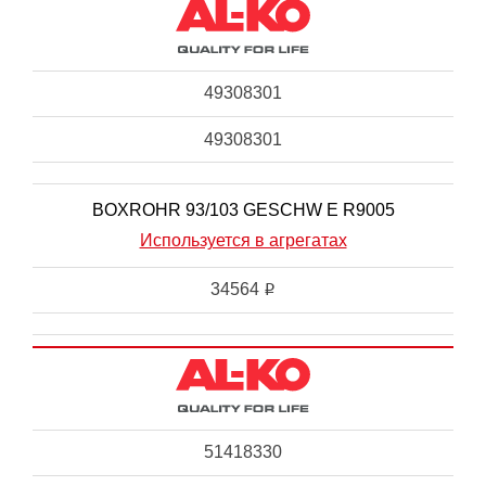
49308301
49308301
BOXROHR 93/103 GESCHW E R9005
Используется в агрегатах
34564
i
51418330