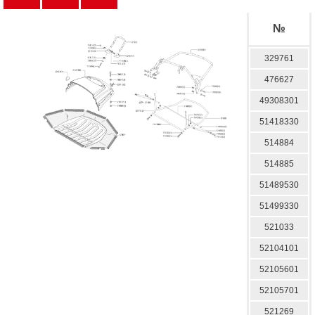
№
329761
476627
49308301
51418330
514884
514885
51489530
51499330
521033
52104101
52105601
52105701
521269