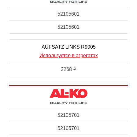
52105601
52105601
AUFSATZ LINKS R9005
Используется в агрегатах
2268
i
52105701
52105701