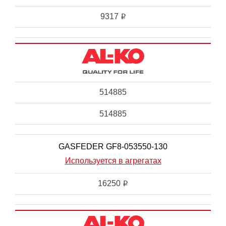
9317
i
514885
514885
GASFEDER GF8-053550-130
Используется в агрегатах
16250
i