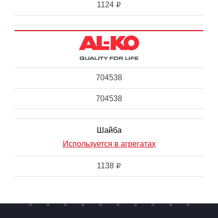
1124
i
704538
704538
Шайба
Используется в агрегатах
1138
i