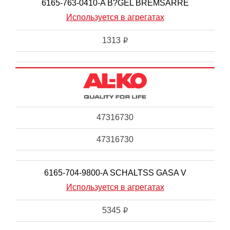
6165-763-0410-A B?GEL BREMSARRE
Используется в агрегатах
1313
i
47316730
47316730
6165-704-9800-A SCHALTSS GASA V
Используется в агрегатах
5345
i