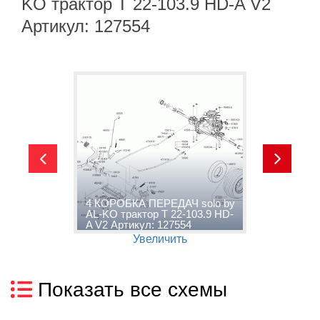
KO трактор T 22-103.9 HD-A V2
Артикул: 127554
4 КОРОБКА ПЕРЕДАЧ solo by
s
AL-KO трактор T 22-103.9 HD-
1
A V2 Артикул: 127554
1
Увеличить
Показать все схемы