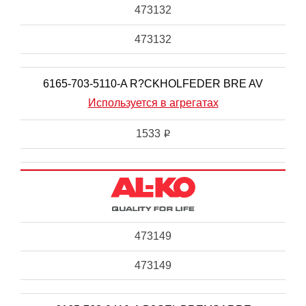
473132
473132
6165-703-5110-A R?CKHOLFEDER BRE AV
Используется в агрегатах
1533
i
473149
473149