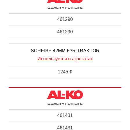
461290
461290
SCHEIBE 42MM F?R TRAKTOR
Используется в агрегатах
1245
i
461431
461431