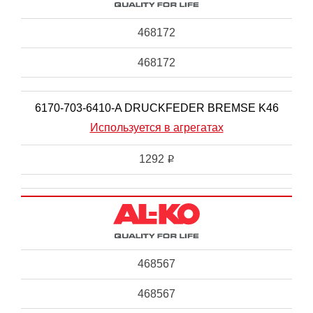
468172
468172
6170-703-6410-A DRUCKFEDER BREMSE K46
Используется в агрегатах
1292
i
468567
468567