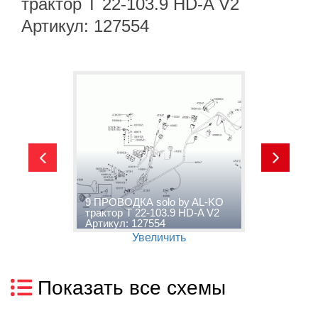
трактор T 22-103.9 HD-A V2
Артикул: 127554
1
9 ПРОВОДКА solo by AL-KO
П
D-
трактор T 22-103.9 HD-A V2
K
Артикул: 127554
V
Увеличить
Показать все схемы