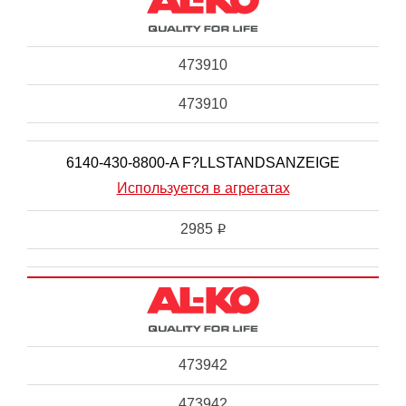
473910
473910
6140-430-8800-A F?LLSTANDSANZEIGE
Используется в агрегатах
2985
i
473942
473942