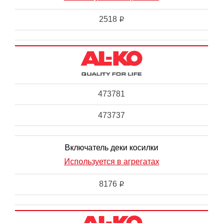
2518
i
473781
473737
Включатель деки косилки
Используется в агрегатах
8176
i