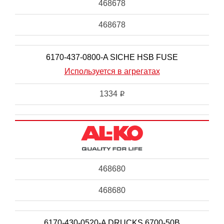
468678
468678
6170-437-0800-A SICHE HSB FUSE
Используется в агрегатах
1334
i
468680
468680
6170-430-0520-A DRUCKS 6700-50B