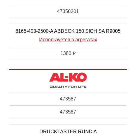
47350201
6165-403-2500-A ABDECK 150 SICH SA R9005
Используется в агрегатах
1380
i
473587
473587
DRUCKTASTER RUND A