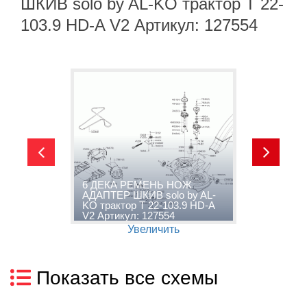
ШКИВ solo by AL-KO трактор T 22-
103.9 HD-A V2 Артикул: 127554
ДА
6 ДЕКА РЕМЕНЬ НОЖ
АДАПТЕР ШКИВ solo by AL-
7
KO трактор T 22-103.9 HD-A
K
V2 Артикул: 127554
V
Увеличить
Показать все схемы