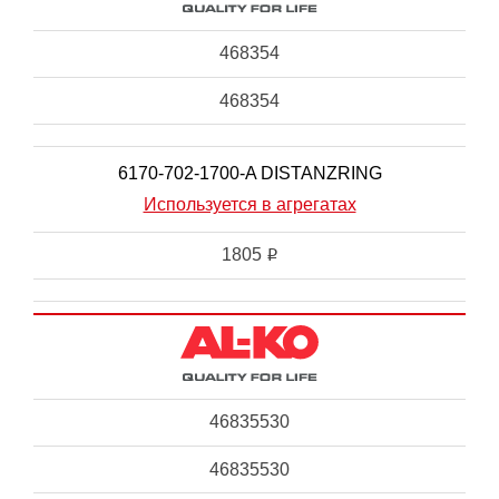
468354
468354
6170-702-1700-A DISTANZRING
Используется в агрегатах
1805
i
46835530
46835530