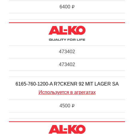
6400
i
473402
473402
6165-760-1200-A R?CKENR 92 MIT LAGER SA
Используется в агрегатах
4500
i