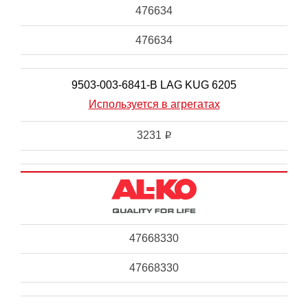
476634
476634
9503-003-6841-B LAG KUG 6205
Используется в агрегатах
3231
i
47668330
47668330